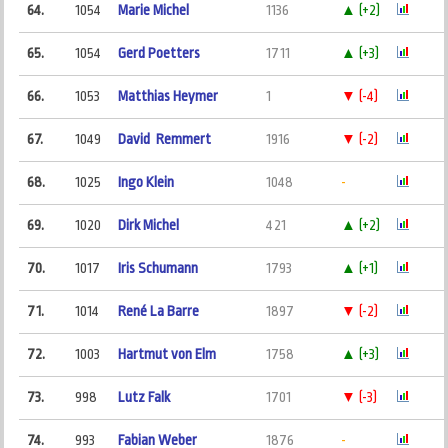
64.
1054
Marie Michel
1136
▲ (+2)
65.
1054
Gerd Poetters
1711
▲ (+3)
66.
1053
Matthias Heymer
1
▼ (-4)
67.
1049
David Remmert
1916
▼ (-2)
68.
1025
Ingo Klein
1048
-
69.
1020
Dirk Michel
421
▲ (+2)
70.
1017
Iris Schumann
1793
▲ (+1)
71.
1014
René La Barre
1897
▼ (-2)
72.
1003
Hartmut von Elm
1758
▲ (+3)
73.
998
Lutz Falk
1701
▼ (-3)
74.
993
Fabian Weber
1876
-