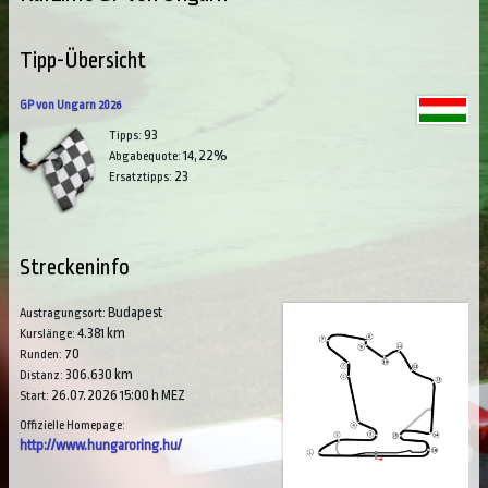
Tipp-Übersicht
GP von Ungarn 2026
93
Tipps:
14,22%
Abgabequote:
23
Ersatztipps:
Streckeninfo
Budapest
Austragungsort:
4.381 km
Kurslänge:
70
Runden:
306.630 km
Distanz:
26.07.2026 15:00 h MEZ
Start:
Offizielle Homepage:
http://www.hungaroring.hu/