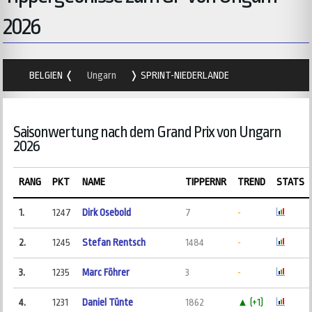
2026
BELGIEN
Ungarn
SPRINT-NIEDERLANDE
Saisonwertung nach dem Grand Prix von Ungarn
2026
RANG
PKT
NAME
TIPPERNR
TREND
STATS
1.
1247
Dirk Osebold
7
-
2.
1245
Stefan Rentsch
1484
-
3.
1235
Marc Föhrer
3
-
4.
1231
Daniel Tünte
1862
▲ (+1)