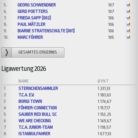
5.
GEORG SCHWENDNER
107
6.
GERD POETTERS
107
7.
FRIEDA SAPP [002]
106
8.
PAUL MÄTZLER
106
9.
BJARNE STRATENSCHULTE [001]
106
10.
MARC FÖHRER
105
GESAMTES ERGEBNIS
Ligawertung 2026
NAME
Ø PKT
1
STERNCHENSAMMLER
1 231,33
2
T.C.A. E.V.
1 183,63
3
BORGI TOWN
1 174,67
4
FÖHRER-CONNECTION
1 157,17
5
SAUBER RED BULL SC
1 153,25
6
WE ARE CHECKING
1 149,67
7
T.C.A. JUNIOR-TEAM
1 118,57
8
ISTANBULFAHRER
1 077,33