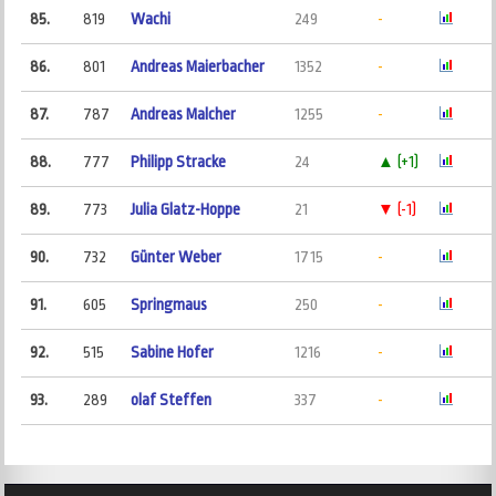
85.
819
Wachi
249
-
86.
801
Andreas Maierbacher
1352
-
87.
787
Andreas Malcher
1255
-
88.
777
Philipp Stracke
24
▲ (+1)
89.
773
Julia Glatz-Hoppe
21
▼ (-1)
90.
732
Günter Weber
1715
-
91.
605
Springmaus
250
-
92.
515
Sabine Hofer
1216
-
93.
289
olaf Steffen
337
-