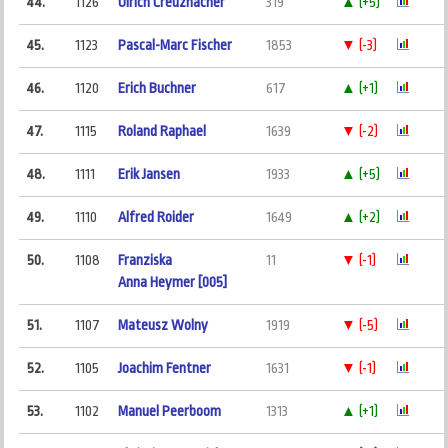
44.
1126
Ulrich Creuznacher
319
▲ (+5)
45.
1123
Pascal-Marc Fischer
1853
▼ (-3)
46.
1120
Erich Buchner
617
▲ (+1)
47.
1115
Roland Raphael
1639
▼ (-2)
48.
1111
Erik Jansen
1933
▲ (+5)
49.
1110
Alfred Roider
1649
▲ (+2)
50.
1108
Franziska
11
▼ (-1)
Anna Heymer [005]
51.
1107
Mateusz Wolny
1919
▼ (-5)
52.
1105
Joachim Fentner
1631
▼ (-1)
53.
1102
Manuel Peerboom
1313
▲ (+1)