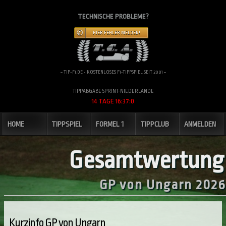
TECHNISCHE PROBLEME?
HIER FEHLER MELDEN!
~ TIP-F1.DE - KOSTENLOSES F1-TIPPSPIEL SEIT 2001 ~
TIPPABGABE SPRINT-NIEDERLANDE
14 TAGE 16:36:59
HOME
TIPPSPIEL
FORMEL 1
TIPPCLUB
ANMELDEN
Gesamtwertung
GP von Ungarn 2026
Kurzinfo GP von Ungarn