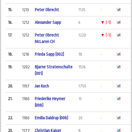
15.
1213
Peter Obrecht
1125
-
16.
1212
Alexander Sapp
6
▼ (-1)
17.
1212
Peter Obrecht
1220
▼ (-1)
McLaren CH
18.
1210
Frieda Sapp [002]
18
-
19.
1202
Bjarne Stratenschulte
1536
-
[001]
20.
1197
Jan Koch
1755
-
21.
1180
Friederike Heymer
13
-
(008)
22.
1180
Emilia Daldrup (008)
20
-
23.
1177
Christian Kaiser
8
-