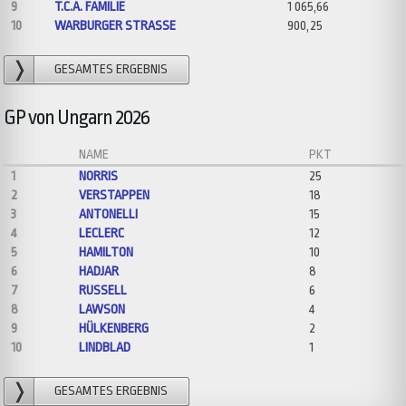
9
T.C.A. FAMILIE
1 065,66
10
WARBURGER STRASSE
900,25
GESAMTES ERGEBNIS
GP von Ungarn 2026
NAME
PKT
1
NORRIS
25
2
VERSTAPPEN
18
3
ANTONELLI
15
4
LECLERC
12
5
HAMILTON
10
6
HADJAR
8
7
RUSSELL
6
8
LAWSON
4
9
HÜLKENBERG
2
10
LINDBLAD
1
GESAMTES ERGEBNIS