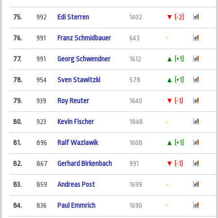
75.
992
Edi Sterren
1402
▼ (-2)
76.
991
Franz Schmidbauer
643
-
77.
991
Georg Schwendner
1612
▲ (+1)
78.
954
Sven Stawitzki
578
▲ (+1)
79.
939
Roy Reuter
1640
▼ (-1)
80.
923
Kevin Fischer
1848
-
81.
896
Ralf Wazlawik
1608
▲ (+1)
82.
867
Gerhard Birkenbach
991
▼ (-1)
83.
859
Andreas Post
1699
-
84.
836
Paul Emmrich
1690
-