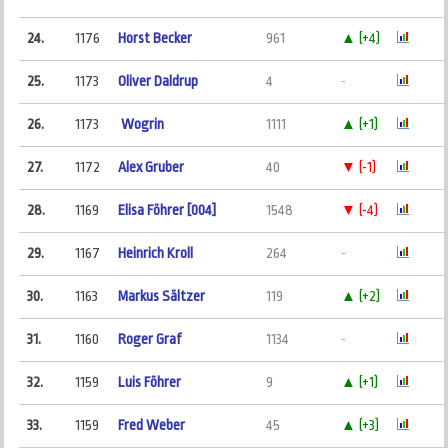
24.
1176
Horst Becker
961
▲ (+4)
25.
1173
Oliver Daldrup
4
-
26.
1173
Wogrin
1111
▲ (+1)
27.
1172
Alex Gruber
40
▼ (-1)
28.
1169
Elisa Föhrer [004]
1548
▼ (-4)
29.
1167
Heinrich Kroll
264
-
30.
1163
Markus Sältzer
119
▲ (+2)
31.
1160
Roger Graf
1134
-
32.
1159
Luis Föhrer
9
▲ (+1)
33.
1159
Fred Weber
45
▲ (+3)