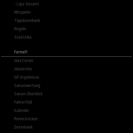
- Liga: Gesamt
Mitspieler
Tippdatenbank
Regeln
Statistika
Formel1
Alex´Corner
AlexArchiv
GP-Ergebnisse
Saisonwertung
Saison-Überblick
Fahrerfeld
Kalender
Rennstrecken
Datenbank