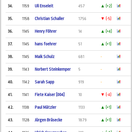
34.
1159
Uli Enseleit
457
▲ (+2)
35.
1158
Christian Schaller
1756
▼ (-5)
36.
1145
Henry Föhrer
14
▲ (+4)
37.
1145
hans foehrer
51
▲ (+1)
38.
1145
Maik Schulz
681
-
39.
1143
Norbert Steinkemper
5
-
40.
1142
Sarah Sapp
919
-
41.
1141
Fiete Kaiser [004]
10
▼ (-4)
42.
1138
Paul Mätzler
1133
▲ (+1)
43.
1128
Jürgen Bräsecke
1879
▲ (+1)