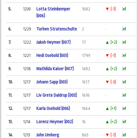
5.
1230
Lotta Steinkemper
1682
▼ (-1)
(006)
6.
1229
Torben Stratenschulte
2
-
7.
1222
Jakob Heymer (007)
17
▲ (+2)
8.
1221
Hedi Osebold (003)
1799
▼ (-1)
9.
1218
Mathilda Kaiser (007)
1482
▲ (+2)
10.
1217
Johann Sapp (003)
1617
▼ (-3)
11.
1217
Liv Grete Daldrup [003]
1618
-
12.
1217
Karla Osebold (006)
1644
▲ (+1)
13.
1214
Lorenz Heymer (002)
16
▲ (+2)
14.
1213
John Umberg
863
▼ (-1)