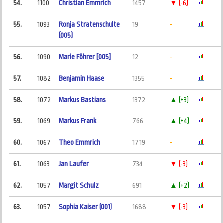
54.
1100
Christian Emmrich
1457
▼ (-6)
55.
1093
Ronja Stratenschulte
19
-
(005)
56.
1090
Marie Föhrer [005]
12
-
57.
1082
Benjamin Haase
1355
-
58.
1072
Markus Bastians
1372
▲ (+3)
59.
1069
Markus Frank
766
▲ (+4)
60.
1067
Theo Emmrich
1719
-
61.
1063
Jan Laufer
734
▼ (-3)
62.
1057
Margit Schulz
691
▲ (+2)
63.
1057
Sophia Kaiser (001)
1688
▼ (-3)