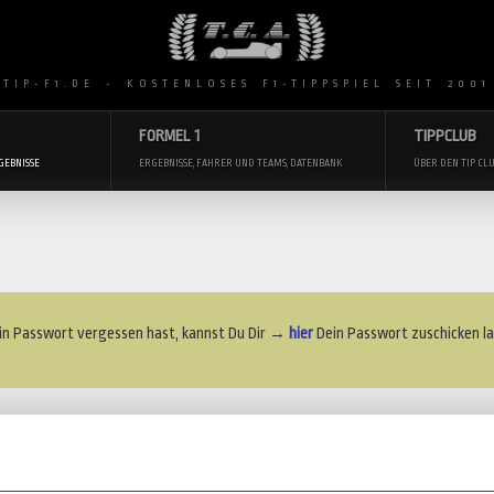
 TIP-F1.DE - KOSTENLOSES F1-TIPPSPIEL SEIT 2001
FORMEL 1
TIPPCLUB
GEBNISSE
ERGEBNISSE, FAHRER UND TEAMS, DATENBANK
ÜBER DEN TIP CLU
ein Passwort vergessen hast, kannst Du Dir →
hier
Dein Passwort zuschicken la