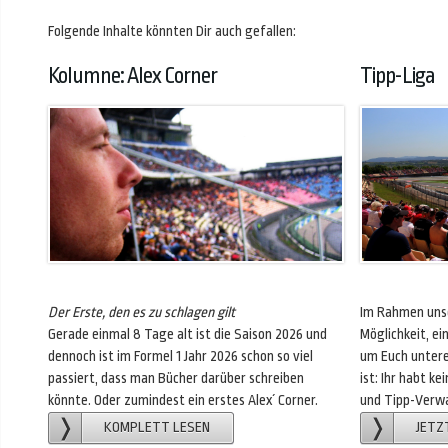
Folgende Inhalte könnten Dir auch gefallen:
Kolumne: Alex Corner
Tipp-Liga
Der Erste, den es zu schlagen gilt
Im Rahmen unse
Gerade einmal 8 Tage alt ist die Saison 2026 und
Möglichkeit, e
dennoch ist im Formel 1 Jahr 2026 schon so viel
um Euch untere
passiert, dass man Bücher darüber schreiben
ist: Ihr habt k
könnte. Oder zumindest ein erstes Alex´ Corner.
und Tipp-Verwa
KOMPLETT LESEN
JETZ