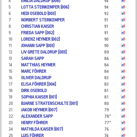
4
EMILIA DALDRUP (008)
94
5
LOTTA STEINKEMPER (006)
94
6
HEDI OSEBOLD (003)
92
7
NORBERT STEINKEMPER
91
8
CHRISTIAN KAISER
91
9
FRIEDA SAPP [002]
91
10
LORENZ HEYMER (002)
90
11
JOHANN SAPP (003)
90
12
LIV GRETE DALDRUP [003]
89
13
SARAH SAPP
86
14
MATTHIAS HEYMER
84
15
MARC FÖHRER
84
16
OLIVER DALDRUP
83
17
ELISA FÖHRER [004]
83
18
DIRK OSEBOLD
81
19
SOPHIA KAISER (001)
81
20
BJARNE STRATENSCHULTE [001]
80
21
JAKOB HEYMER (007)
79
22
ALEXANDER SAPP
78*
23
HENRY FÖHRER
77*
24
MATHILDA KAISER (007)
76
25
LUIS FÖHRER
74