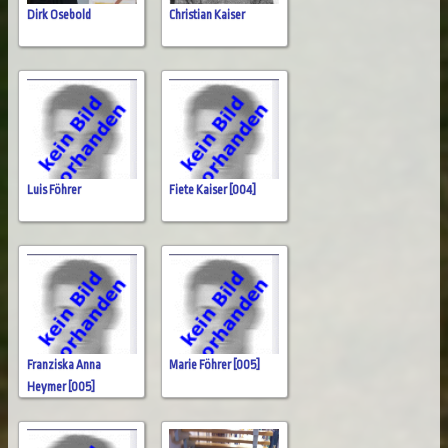
Dirk Osebold
Christian Kaiser
Luis Föhrer
Fiete Kaiser [004]
Franziska Anna
Marie Föhrer [005]
Heymer [005]