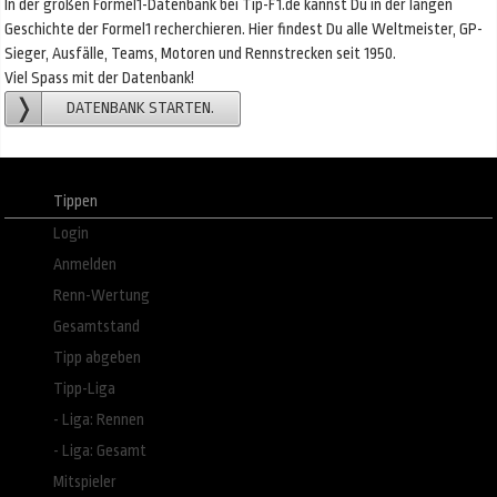
In der großen Formel1-Datenbank bei Tip-F1.de kannst Du in der langen
Geschichte der Formel1 recherchieren. Hier findest Du alle Weltmeister, GP-
Sieger, Ausfälle, Teams, Motoren und Rennstrecken seit 1950.
Viel Spass mit der Datenbank!
DATENBANK STARTEN.
Tippen
Login
Anmelden
Renn-Wertung
Gesamtstand
Tipp abgeben
Tipp-Liga
- Liga: Rennen
- Liga: Gesamt
Mitspieler