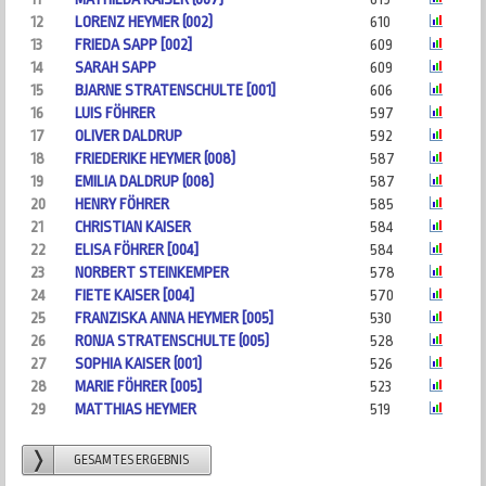
12
LORENZ HEYMER (002)
610
13
FRIEDA SAPP [002]
609
14
SARAH SAPP
609
15
BJARNE STRATENSCHULTE [001]
606
16
LUIS FÖHRER
597
17
OLIVER DALDRUP
592
18
FRIEDERIKE HEYMER (008)
587
19
EMILIA DALDRUP (008)
587
20
HENRY FÖHRER
585
21
CHRISTIAN KAISER
584
22
ELISA FÖHRER [004]
584
23
NORBERT STEINKEMPER
578
24
FIETE KAISER [004]
570
25
FRANZISKA ANNA HEYMER [005]
530
26
RONJA STRATENSCHULTE (005)
528
27
SOPHIA KAISER (001)
526
28
MARIE FÖHRER [005]
523
29
MATTHIAS HEYMER
519
GESAMTES ERGEBNIS