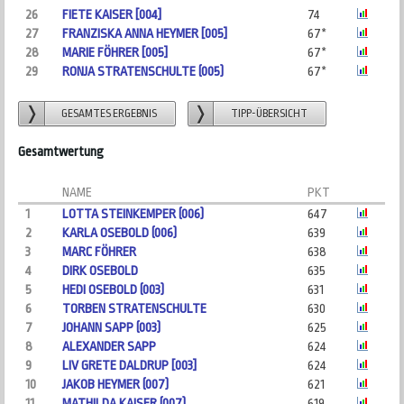
26
FIETE KAISER [004]
74
27
FRANZISKA ANNA HEYMER [005]
67*
28
MARIE FÖHRER [005]
67*
29
RONJA STRATENSCHULTE (005)
67*
GESAMTES ERGEBNIS
TIPP-ÜBERSICHT
Gesamtwertung
NAME
PKT
1
LOTTA STEINKEMPER (006)
647
2
KARLA OSEBOLD (006)
639
3
MARC FÖHRER
638
4
DIRK OSEBOLD
635
5
HEDI OSEBOLD (003)
631
6
TORBEN STRATENSCHULTE
630
7
JOHANN SAPP (003)
625
8
ALEXANDER SAPP
624
9
LIV GRETE DALDRUP [003]
624
10
JAKOB HEYMER (007)
621
11
MATHILDA KAISER (007)
619