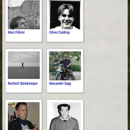
Marc Föhrer
Oliver Daldrup
Norbert Steinkemper
Alexander Sapp