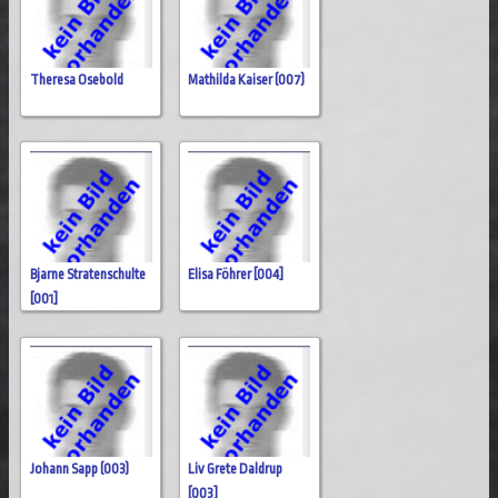
Theresa Osebold
Mathilda Kaiser (007)
Bjarne Stratenschulte
Elisa Föhrer [004]
[001]
Johann Sapp (003)
Liv Grete Daldrup
[003]