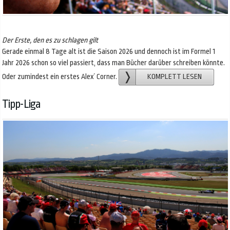
Der Erste, den es zu schlagen gilt
Gerade einmal 8 Tage alt ist die Saison 2026 und dennoch ist im Formel 1
Jahr 2026 schon so viel passiert, dass man Bücher darüber schreiben könnte.
Oder zumindest ein erstes Alex´ Corner.
KOMPLETT LESEN
Tipp-Liga