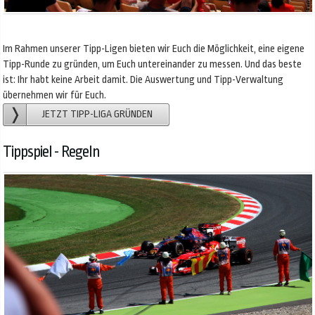
Im Rahmen unserer Tipp-Ligen bieten wir Euch die Möglichkeit, eine eigene
Tipp-Runde zu gründen, um Euch untereinander zu messen. Und das beste
ist: Ihr habt keine Arbeit damit. Die Auswertung und Tipp-Verwaltung
übernehmen wir für Euch.
JETZT TIPP-LIGA GRÜNDEN
Tippspiel - Regeln