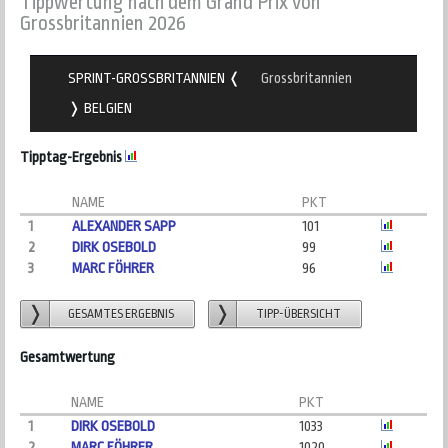
Tippwertung nach dem Grand Prix von
Grossbritannien 2026
SPRINT-GROSSBRITANNIEN
Grossbritannien
BELGIEN
Tipptag-Ergebnis
NAME
PKT
1
ALEXANDER SAPP
101
2
DIRK OSEBOLD
99
3
MARC FÖHRER
96
GESAMTES ERGEBNIS
TIPP-ÜBERSICHT
Gesamtwertung
NAME
PKT
1
DIRK OSEBOLD
1033
2
MARC FÖHRER
1020