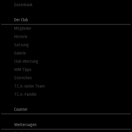
Datenbank
Der Club
Mitglieder
Historie
Satzung
Galerie
Club-Wertung
WM-Tipps
Sternchen
T.C.A.-Junior Team
T.C.A.-Familie
Counter
Weitersagen