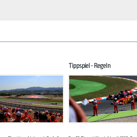
Tippspiel - Regeln