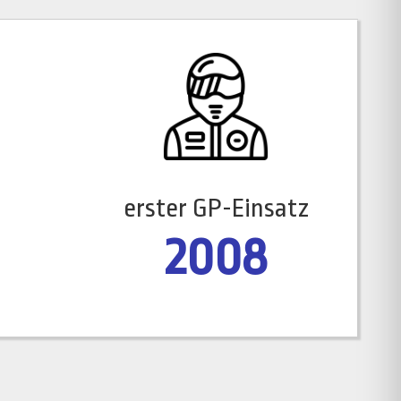
erster GP-Einsatz
2008