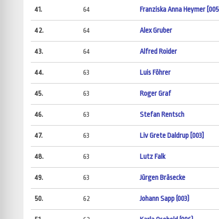
41.
64
Franziska Anna Heymer [005
42.
64
Alex Gruber
43.
64
Alfred Roider
44.
63
Luis Föhrer
45.
63
Roger Graf
46.
63
Stefan Rentsch
47.
63
Liv Grete Daldrup [003]
48.
63
Lutz Falk
49.
63
Jürgen Bräsecke
50.
62
Johann Sapp (003)