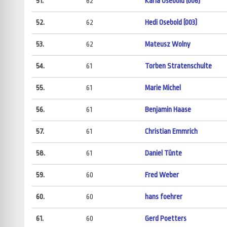
51.
62
Karla Osebold (006)
52.
62
Hedi Osebold (003)
53.
62
Mateusz Wolny
54.
61
Torben Stratenschulte
55.
61
Marie Michel
56.
61
Benjamin Haase
57.
61
Christian Emmrich
58.
61
Daniel Tünte
59.
60
Fred Weber
60.
60
hans foehrer
61.
60
Gerd Poetters