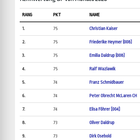
RANG
PKT
NAME
1.
75
Christian Kaiser
2.
75
Friederike Heymer (008)
3.
75
Emilia Daldrup (008)
4.
75
Ralf Wazlawik
5.
74
Franz Schmidbauer
6.
74
Peter Obrecht McLaren CH
7.
74
Elisa Föhrer [004]
8.
73
Oliver Daldrup
9.
73
Dirk Osebold