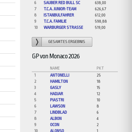
6
SAUBER RED BULL SC
638,00
7
T.C.A. JUNIOR-TEAM
626,67
8
ISTANBULFAHRER
612,00
9
T.C.A. FAMILIE
598,88
10
WARBURGER STRASSE
519,00
GESAMTES ERGEBNIS
GP von Monaco 2026
NAME
PKT
1
ANTONELLI
25
2
HAMILTON
18
3
GASLY
15
4
HADJAR
12
5
PIASTRI
10
6
LAWSON
8
7
LINDBLAD
6
8
ALBON
4
9
OCON
2
10
ALONSO
1