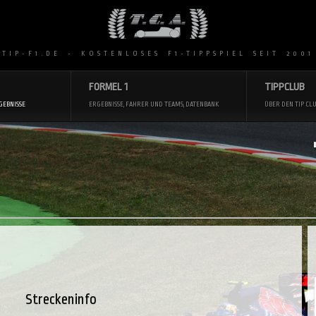
 TIP-F1.DE - KOSTENLOSES F1-TIPPSPIEL SEIT 2001
FORMEL 1
TIPPCLUB
GEBNISSE
ERGEBNISSE, FAHRER UND TEAMS, DATENBANK
ÜBER DEN TIP CLU
Streckeninfo