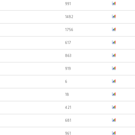
991
1482
1756
617
863
919
6
18
421
681
961