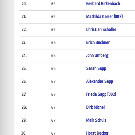
20.
69
Gerhard Birkenbach
21.
69
Mathilda Kaiser (007)
22.
69
Christian Schaller
23.
68
Erich Buchner
24.
68
John Umberg
25.
68
Sarah Sapp
26.
67
Alexander Sapp
27.
67
Frieda Sapp [002]
28.
67
Dirk Michel
29.
67
Maik Schulz
30.
67
Horst Becker