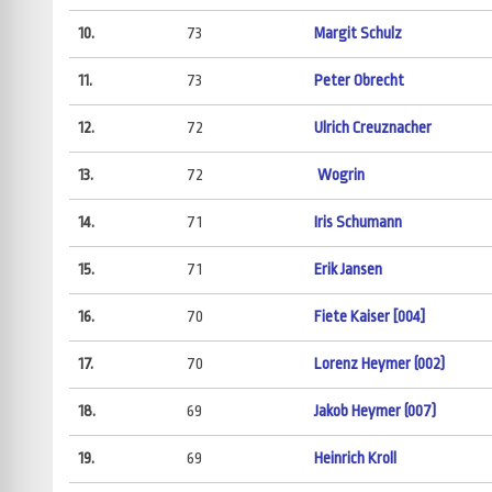
10.
73
Margit Schulz
11.
73
Peter Obrecht
12.
72
Ulrich Creuznacher
13.
72
Wogrin
14.
71
Iris Schumann
15.
71
Erik Jansen
16.
70
Fiete Kaiser [004]
17.
70
Lorenz Heymer (002)
18.
69
Jakob Heymer (007)
19.
69
Heinrich Kroll