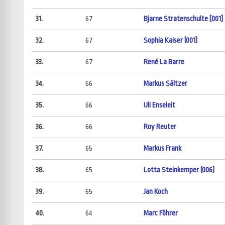
31.
67
Bjarne Stratenschulte [001]
32.
67
Sophia Kaiser (001)
33.
67
René La Barre
34.
66
Markus Sältzer
35.
66
Uli Enseleit
36.
66
Roy Reuter
37.
65
Markus Frank
38.
65
Lotta Steinkemper (006)
39.
65
Jan Koch
40.
64
Marc Föhrer