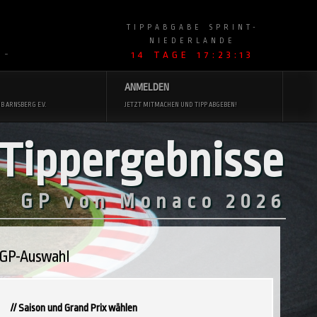
TIPPABGABE SPRINT-
NIEDERLANDE
14 TAGE 17:23:12
 ~
ANMELDEN
B ARNSBERG E.V.
JETZT MITMACHEN UND TIPP ABGEBEN!
Tippergebnisse
GP von Monaco 2026
GP-Auswahl
// Saison und Grand Prix wählen