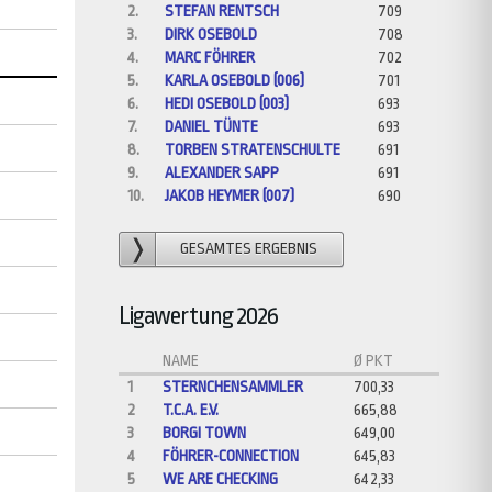
2.
STEFAN RENTSCH
709
3.
DIRK OSEBOLD
708
4.
MARC FÖHRER
702
5.
KARLA OSEBOLD (006)
701
6.
HEDI OSEBOLD (003)
693
7.
DANIEL TÜNTE
693
8.
TORBEN STRATENSCHULTE
691
9.
ALEXANDER SAPP
691
10.
JAKOB HEYMER (007)
690
GESAMTES ERGEBNIS
Ligawertung 2026
NAME
Ø PKT
1
STERNCHENSAMMLER
700,33
2
T.C.A. E.V.
665,88
3
BORGI TOWN
649,00
4
FÖHRER-CONNECTION
645,83
5
WE ARE CHECKING
642,33