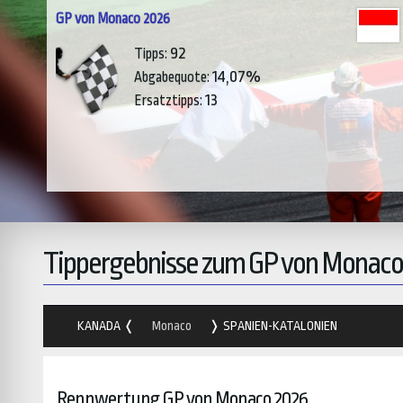
GP von Monaco 2026
92
Tipps:
14,07%
Abgabequote:
13
Ersatztipps:
Tippergebnisse zum GP von Monaco
KANADA
Monaco
SPANIEN-KATALONIEN
Rennwertung GP von Monaco 2026