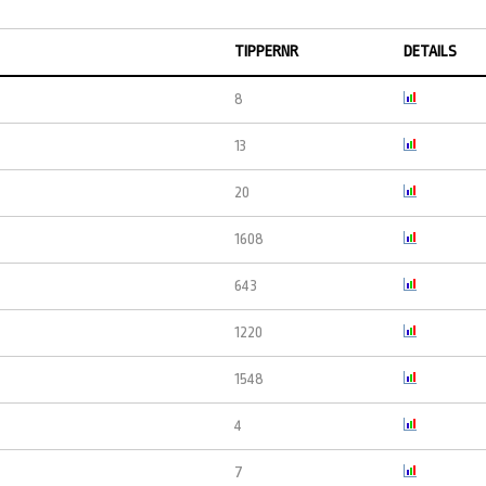
TIPPERNR
DETAILS
8
13
20
1608
643
1220
1548
4
7