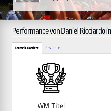
Performance von Daniel Ricciardo in
Resultate
Formel1-Karriere
WM-Titel