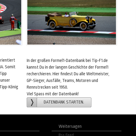
rientiert
In der großen Formel1-Datenbank bei Tip-F1.de
IA. Somit
kannst Du in der langen Geschichte der Formel1
Tipp
recherchieren. Hier findest Du alle Weltmeister,
 unser
GP-Sieger, Ausfälle, Teams, Motoren und
 Tipp-König
Rennstrecken seit 1950.
Viel Spass mit der Datenbank!
DATENBANK STARTEN.
Weitersagen
Rss Feed