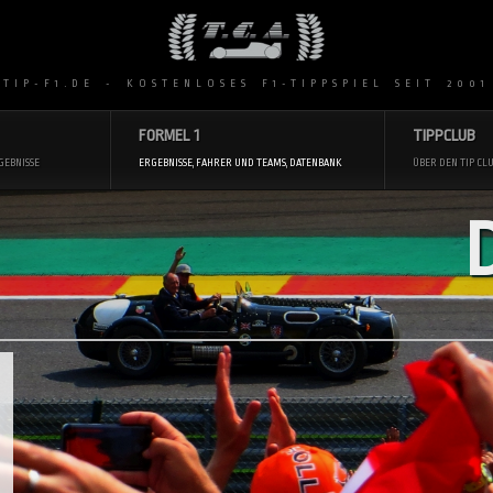
 TIP-F1.DE - KOSTENLOSES F1-TIPPSPIEL SEIT 2001
FORMEL 1
TIPPCLUB
GEBNISSE
ERGEBNISSE, FAHRER UND TEAMS, DATENBANK
ÜBER DEN TIP CLU