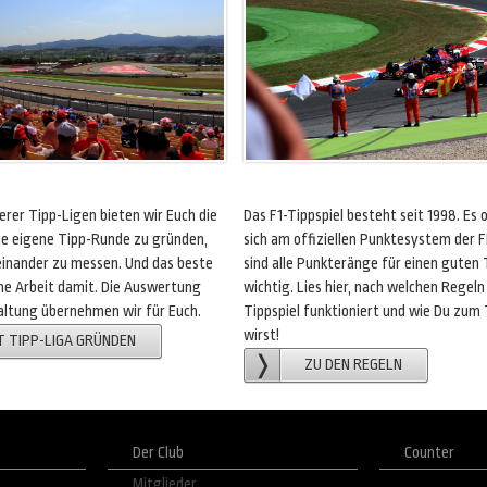
rer Tipp-Ligen bieten wir Euch die
Das F1-Tippspiel besteht seit 1998. Es o
ine eigene Tipp-Runde zu gründen,
sich am offiziellen Punktesystem der F
inander zu messen. Und das beste
sind alle Punkteränge für einen guten 
eine Arbeit damit. Die Auswertung
wichtig. Lies hier, nach welchen Regeln
ltung übernehmen wir für Euch.
Tippspiel funktioniert und wie Du zum
wirst!
T TIPP-LIGA GRÜNDEN
ZU DEN REGELN
Der Club
Counter
Mitglieder