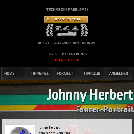
TECHNISCHE PROBLEME?
HIER FEHLER MELDEN!
~ TIP-F1.DE - KOSTENLOSES F1-TIPPSPIEL SEIT 2001 ~
TIPPABGABE SPRINT-NIEDERLANDE
11 TAGE 8:19:29
HOME
TIPPSPIEL
FORMEL 1
TIPPCLUB
ANMELDEN
Johnny Herbert
Fahrer-Portrait
Johnny Herbert
geboren am: 27.06.1964