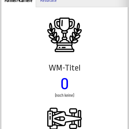
Resultate
Formel1-Karriere
WM-Titel
0
(noch keine)