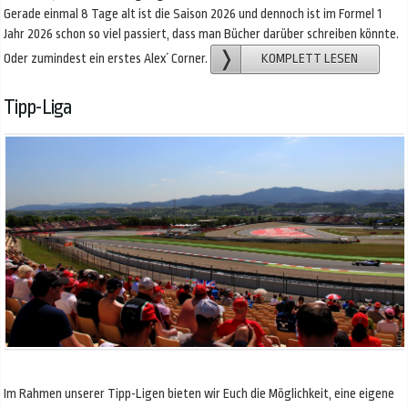
Gerade einmal 8 Tage alt ist die Saison 2026 und dennoch ist im Formel 1
Jahr 2026 schon so viel passiert, dass man Bücher darüber schreiben könnte.
Oder zumindest ein erstes Alex´ Corner.
KOMPLETT LESEN
Tipp-Liga
Im Rahmen unserer Tipp-Ligen bieten wir Euch die Möglichkeit, eine eigene