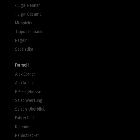
- Liga: Rennen
- Liga: Gesamt
Mitspieler
Tippdatenbank
Regeln
Statistika
Formel1
Alex´Corner
AlexArchiv
GP-Ergebnisse
Saisonwertung
Saison-Überblick
Fahrerfeld
Kalender
Rennstrecken