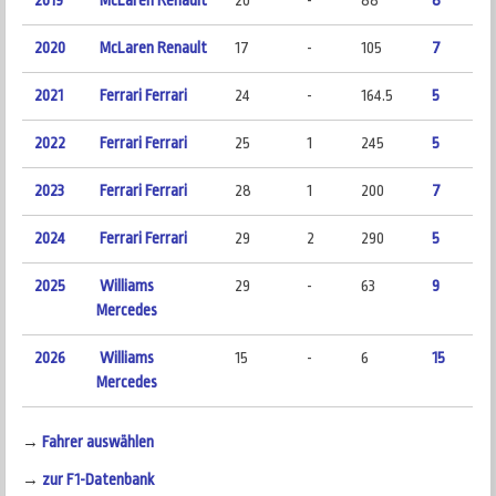
2019
McLaren Renault
20
-
88
8
2020
McLaren Renault
17
-
105
7
2021
Ferrari Ferrari
24
-
164.5
5
2022
Ferrari Ferrari
25
1
245
5
2023
Ferrari Ferrari
28
1
200
7
2024
Ferrari Ferrari
29
2
290
5
2025
Williams
29
-
63
9
Mercedes
2026
Williams
15
-
6
15
Mercedes
→
Fahrer auswählen
→
zur F1-Datenbank