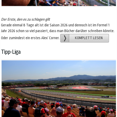
Der Erste, den es zu schlagen gilt
Gerade einmal 8 Tage alt ist die Saison 2026 und dennoch ist im Formel 1
Jahr 2026 schon so viel passiert, dass man Bücher darüber schreiben könnte.
Oder zumindest ein erstes Alex´ Corner.
KOMPLETT LESEN
Tipp-Liga