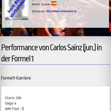
Nation: Spanien
Homepage:
http://www.carlossainz.es
Performance von Carlos Sainz (jun.) in
der Formel 1
Formel1-Karriere
Starts: 268
Siege: 4
WM-Titel: - ()