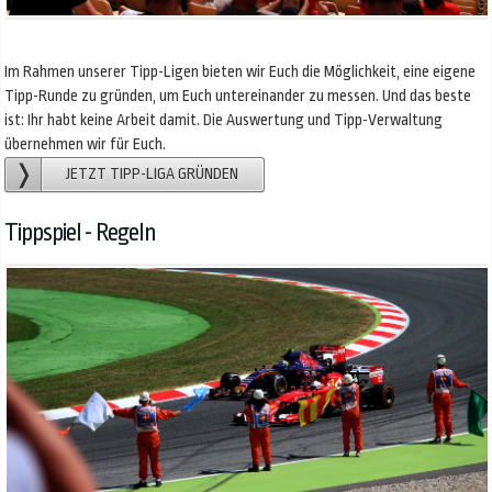
Im Rahmen unserer Tipp-Ligen bieten wir Euch die Möglichkeit, eine eigene
Tipp-Runde zu gründen, um Euch untereinander zu messen. Und das beste
ist: Ihr habt keine Arbeit damit. Die Auswertung und Tipp-Verwaltung
übernehmen wir für Euch.
JETZT TIPP-LIGA GRÜNDEN
Tippspiel - Regeln