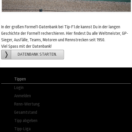
In der großen Formel1-Datenbank bei Tip-F1.de kannst Du in der langen
Geschichte der Formel1 recherchieren. Hier findest Du alle Weltmeister, GP-
Sieger, Ausfälle, Teams, Motoren und Rennstrecken seit 1950.
Viel Spass mit der Datenbank!
DATENBANK STARTEN.
Tippen
Login
Anmelden
Renn-Wertung
Gesamtstand
Tipp abgeben
Tipp-Liga