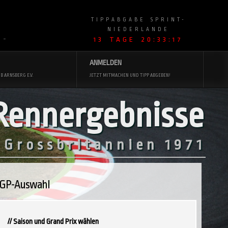
TIPPABGABE SPRINT-
NIEDERLANDE
13 TAGE 20:33:15
 ~
ANMELDEN
B ARNSBERG E.V.
JETZT MITMACHEN UND TIPP ABGEBEN!
Rennergebnisse
 Grossbritannien 1971
GP-Auswahl
// Saison und Grand Prix wählen