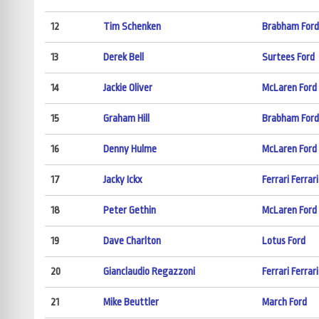
12
Tim Schenken
Brabham Ford
13
Derek Bell
Surtees Ford
14
Jackie Oliver
McLaren Ford
15
Graham Hill
Brabham Ford
16
Denny Hulme
McLaren Ford
17
Jacky Ickx
Ferrari Ferrari
18
Peter Gethin
McLaren Ford
19
Dave Charlton
Lotus Ford
20
Gianclaudio Regazzoni
Ferrari Ferrari
21
Mike Beuttler
March Ford