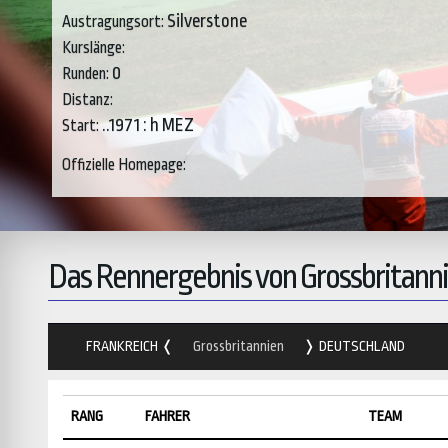
Silverstone
Austragungsort:
Kurslänge:
0
Runden:
Distanz:
..1971 : h MEZ
Start:
Offizielle Homepage:
Das Rennergebnis von Grossbritanni
FRANKREICH
Grossbritannien
DEUTSCHLAND
RANG
FAHRER
TEAM