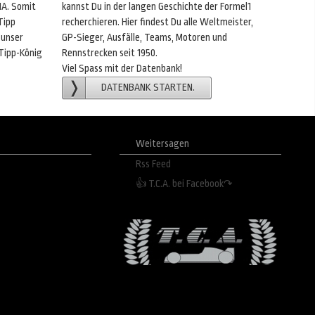
IA. Somit
kannst Du in der langen Geschichte der Formel1
Tipp
recherchieren. Hier findest Du alle Weltmeister,
 unser
GP-Sieger, Ausfälle, Teams, Motoren und
 Tipp-König
Rennstrecken seit 1950.
Viel Spass mit der Datenbank!
DATENBANK STARTEN.
Weitersagen
Rss Feed
👍 T.C.A. bei Facebook↷