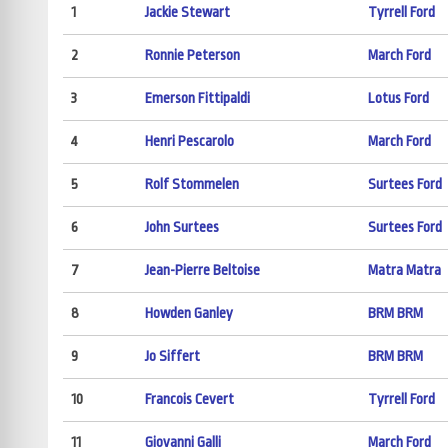
1
Jackie Stewart
Tyrrell Ford
2
Ronnie Peterson
March Ford
3
Emerson Fittipaldi
Lotus Ford
4
Henri Pescarolo
March Ford
5
Rolf Stommelen
Surtees Ford
6
John Surtees
Surtees Ford
7
Jean-Pierre Beltoise
Matra Matra
8
Howden Ganley
BRM BRM
9
Jo Siffert
BRM BRM
10
Francois Cevert
Tyrrell Ford
11
Giovanni Galli
March Ford