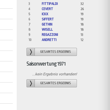
3
FITTIPALDI
32
4
CEVERT
26
5
ICKX
19
6
SIFFERT
19
7
GETHIN
18
8
WISELL
18
9
REGAZZONI
13
10
ANDRETTI
12
GESAMTES ERGEBNIS
Saisonwertung 1971
...kein Ergebnis vorhanden!
GESAMTES ERGEBNIS