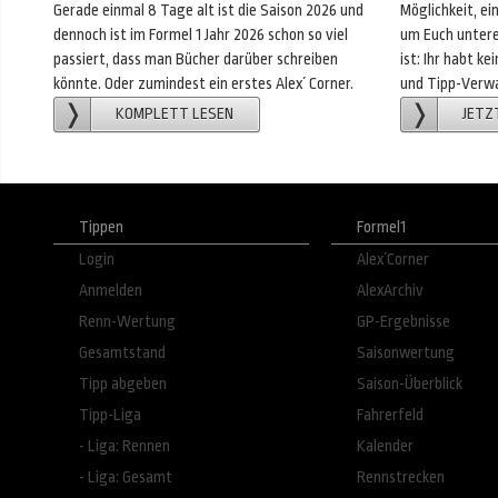
Gerade einmal 8 Tage alt ist die Saison 2026 und
Möglichkeit, e
dennoch ist im Formel 1 Jahr 2026 schon so viel
um Euch untere
passiert, dass man Bücher darüber schreiben
ist: Ihr habt k
könnte. Oder zumindest ein erstes Alex´ Corner.
und Tipp-Verwa
KOMPLETT LESEN
JETZ
Tippen
Formel1
Login
Alex´Corner
Anmelden
AlexArchiv
Renn-Wertung
GP-Ergebnisse
Gesamtstand
Saisonwertung
Tipp abgeben
Saison-Überblick
Tipp-Liga
Fahrerfeld
- Liga: Rennen
Kalender
- Liga: Gesamt
Rennstrecken