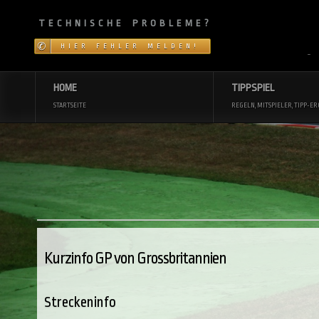
TECHNISCHE PROBLEME?
HIER FEHLER MELDEN!
~
HOME
TIPPSPIEL
STARTSEITE
REGELN, MITSPIELER, TIPP-ER
Kurzinfo GP von Grossbritannien
Streckeninfo