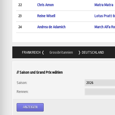
22
Chris Amon
Matra Matra
23
Reine Wisell
Lotus Pratt 
24
Andrea de Adamich
March Alfa R
FRANKREICH
Grossbritannien
DEUTSCHLAND
// Saison und Grand Prix wählen
Saison:
Rennen: