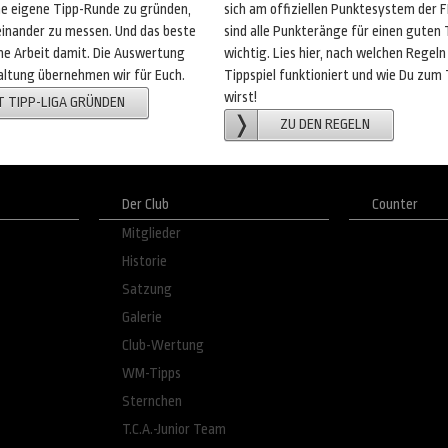
ine eigene Tipp-Runde zu gründen,
sich am offiziellen Punktesystem der F
inander zu messen. Und das beste
sind alle Punkteränge für einen guten 
eine Arbeit damit. Die Auswertung
wichtig. Lies hier, nach welchen Regeln
ltung übernehmen wir für Euch.
Tippspiel funktioniert und wie Du zum
wirst!
T TIPP-LIGA GRÜNDEN
ZU DEN REGELN
Der Club
Counter
Mitglieder
Historie
Satzung
Galerie
Club-Wertung
WM-Tipps
Sternchen
T.C.A.-Junior Team