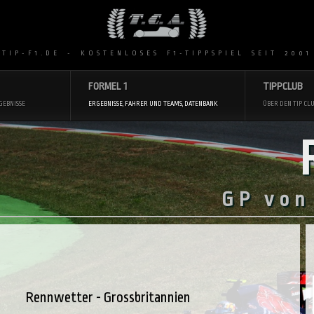
 TIP-F1.DE - KOSTENLOSES F1-TIPPSPIEL SEIT 2001
FORMEL 1
TIPPCLUB
GEBNISSE
ERGEBNISSE, FAHRER UND TEAMS, DATENBANK
ÜBER DEN TIP CLU
GP von
Rennwetter - Grossbritannien