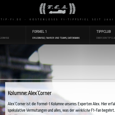
 TIP-F1.DE - KOSTENLOSES F1-TIPPSPIEL SEIT 2001
FORMEL 1
TIPPCLUB
GEBNISSE
ERGEBNISSE, FAHRER UND TEAMS, DATENBANK
ÜBER DEN TIP CLU
Kolumne: Alex´Corner
Alex´Corner ist die Formel-1 Kolumne unseres Experten Alex. Hier erfa
spekulative Vermutungen und alles, was der
wirkliche
F1-Fan begehrt.