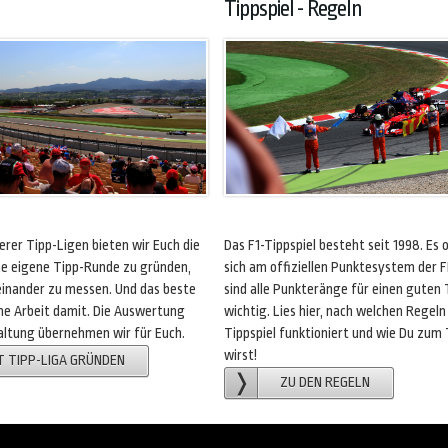
Tippspiel - Regeln
rer Tipp-Ligen bieten wir Euch die
Das F1-Tippspiel besteht seit 1998. Es o
ine eigene Tipp-Runde zu gründen,
sich am offiziellen Punktesystem der F
inander zu messen. Und das beste
sind alle Punkteränge für einen guten 
eine Arbeit damit. Die Auswertung
wichtig. Lies hier, nach welchen Regeln
ltung übernehmen wir für Euch.
Tippspiel funktioniert und wie Du zum
wirst!
T TIPP-LIGA GRÜNDEN
ZU DEN REGELN