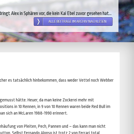
ingt Alex in Sphären vor, die kein Kai Ebel zuvor gesehen hat...
ALLE BEITRÄGE IM ARCHIV NACHLESEN
eicher es tatsächlich hinbekommen, dass weder Vettel noch Webber
er gemusst hätte. Heuer, da man keine Zockerei mehr mit
ositions in 10 Rennen, in 9 von 10 Rennen waren beide Red Bull im
 man sich an McLaren 1988-1990 erinnert.
nhäufung von Pleiten, Pech, Pannen und – das kann man nicht
ton. Selbst Fernando Alonso ist trotz 2 von Ferrari total