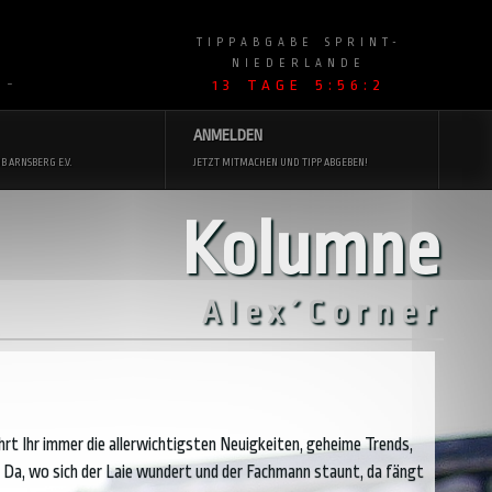
TIPPABGABE SPRINT-
NIEDERLANDE
13 TAGE 5:56:1
 ~
ANMELDEN
B ARNSBERG E.V.
JETZT MITMACHEN UND TIPP ABGEBEN!
Kolumne
Alex´Corner
hrt Ihr immer die allerwichtigsten Neuigkeiten, geheime Trends,
 Da, wo sich der Laie wundert und der Fachmann staunt, da fängt