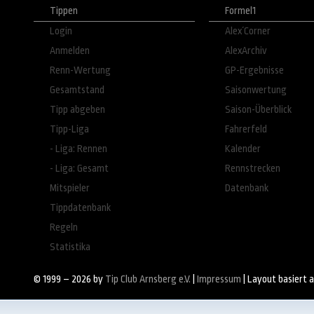
Tippen
Formel1
Login
Alex´Corner
Anmelden
AlexArchiv
Renn-Wertung
GP-Ergebnisse
Gesamtstand
Saisonwertung
Tipp abgeben
Saison-Überblick
Tipp-Liga
Fahrerfeld
- Liga: Rennen
Kalender
- Liga: Gesamt
Rennstrecken
Mitspieler
Datenbank
Tippdatenbank
Regeln
Statistika
© 1999 – 2026 by
Tip Club Arnsberg e.V.
|
Impressum
| Layout basiert 