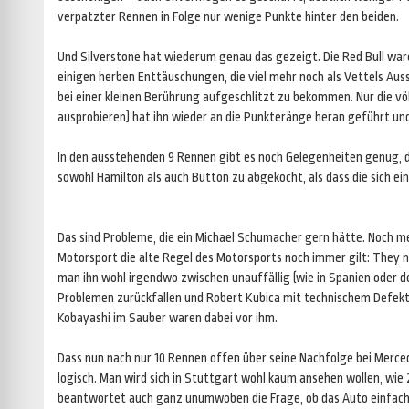
verpatzter Rennen in Folge nur wenige Punkte hinter den beiden.
Und Silverstone hat wiederum genau das gezeigt. Die Red Bull ware
einigen herben Enttäuschungen, die viel mehr noch als Vettels Au
bei einer kleinen Berührung aufgeschlitzt zu bekommen. Nur die v
ausprobieren) hat ihn wieder an die Punkteränge heran geführt und
In den ausstehenden 9 Rennen gibt es noch Gelegenheiten genug, de
sowohl Hamilton als auch Button zu abgekocht, als dass die sich e
Das sind Probleme, die ein Michael Schumacher gern hätte. Noch m
Motorsport die alte Regel des Motorsports noch immer gilt: They n
man ihn wohl irgendwo zwischen unauffällig (wie in Spanien oder der
Problemen zurückfallen und Robert Kubica mit technischem Defekt a
Kobayashi im Sauber waren dabei vor ihm.
Dass nun nach nur 10 Rennen offen über seine Nachfolge bei Merced
logisch. Man wird sich in Stuttgart wohl kaum ansehen wollen, wie
beantwortet auch ganz unumwoben die Frage, ob das Auto einfach 