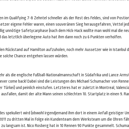
n im Qualifying 7-8 Zehntel schneller als der Rest des Feldes, sind von Post
ssetzer eigene Fehler waren, einen souveränen Sieg herausgefahren, Vettel je
öllig unnötige Safetycarphase (nach dem Hick-Hack wollte man wohl mal die 
 das letztlich überlegene Auto hat ihm dann noch zu 6 Punkten verholfen.
n Rückstand auf Hamilton aufzuholen, noch mehr Aussetzer wie in Istanbul dür
ine solche Chance entgehen lassen würden.
ehr als die englische Fußball-Nationalmannschaft in Südafrika und Lance Arms
ever come back! Dabei sind die Leistungen des Michael Schumacher von Rennen 
 Türkei) und peinlich einstufen. Letzteres hat er zuletzt in Montreal, Valenci
usfallen, damit der alte Mann seinen schlechten 10. Startplatz in einen 9. Ra
es spekuliert wird (obwohl irgendjemand ihm dort in einem Anfall geistiger Um
 2011 zu dritten Mal in Folge ein Kundenteam dem Werksteam um die Ohren fähr
zu langsam ist. Nico Rosberg hat in 10 Rennen 90 Punkte gesammelt. Schumac