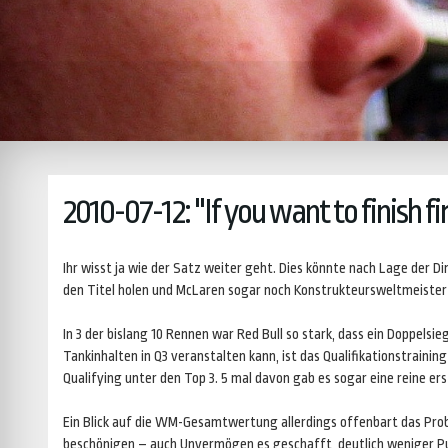
2010-07-12: "If you want to finish fi
Ihr wisst ja wie der Satz weiter geht. Dies könnte nach Lage der
den Titel holen und McLaren sogar noch Konstrukteursweltmeister
In 3 der bislang 10 Rennen war Red Bull so stark, dass ein Doppels
Tankinhalten in Q3 veranstalten kann, ist das Qualifikationstrainin
Qualifying unter den Top 3. 5 mal davon gab es sogar eine reine ers
Ein Blick auf die WM-Gesamtwertung allerdings offenbart das Prob
beschönigen – auch Unvermögen es geschafft, deutlich weniger Punk