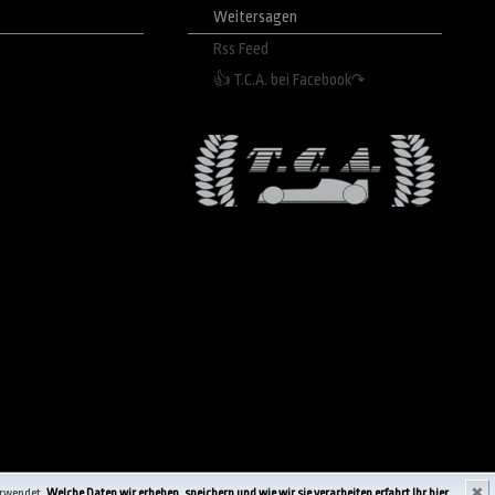
Weitersagen
Rss Feed
👍 T.C.A. bei Facebook↷
✖
erwendet.
Welche Daten wir erheben, speichern und wie wir sie verarbeiten erfahrt Ihr hier.