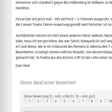
Altmeister sich standhaft gegen Nico Hülkenberg im Williams zu W
Hamilton.
Ferrari hat sich jetzt mal – mit viel Pech – 2-3 Rennen ausgeruht
die 3 neuen Teams fahren erwartungsgemäß weit hinterher. Ist not
Ausführlicher möchte ich mich einem anderen Fahrer widmen. Nachd
habe, muss ich nun gestehen: das war falsch. Kobayashi ist seit la
Art und Weise, wie er im Schlussteil des Rennens in Valencia den 
Nasenbohrer, erzwingt meinen vollsten Respekt. Von diesem Kobay
gemacht hat. 14 Punkte aus den letzten 2 GP ist der Lohn seiner 
Euer Alex!
Dieses AlexCorner bewerten!
Deine Bewertung (1 = sehr schlecht, 10 = sehr gut)
1
2
3
4
5
6
7
8
9
10