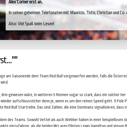
Alex´Corner erst an.
.
In seinen geheimen Telefonaten mit Mauricio, Toto, Christian und Co. dr
Also: Viel Spaß beim Lesen!
rst…""
 Dinge am Saisonende dem Team Red Bull vorgeworfen werden, falls die Österr
 wird.
ieg drin gewesen wäre, in weiteren 5 Rennen sogar so stark, dass ein solcher h
g wieder aufschlussreicher denn je, wenn es um den reinen Speed geht. 9 Pole P
te Red Bull Startreihe. Das sind Zahlen, die eine Dominanz signalisieren, dass
lem des Teams. Sowohl Vettel als auch Webber haben in einer beispiellosen A
te einzufahren, als die beiden McLaren Piloten Lewis Hamilton und Jenson But