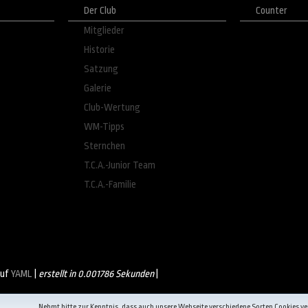
Der Club
Counter
Mitglieder
Historie
Satzung
Galerie
Club-Wertung
WM-Tipps
Sternchen
T.C.A.-Junior Team
T.C.A.-Familie
auf
YAML
|
erstellt in 0.001786 Sekunden
|
Nehmt bitte zur Kenntnis, dass auch unsere Webseite verschiedene Sorten Cookies v