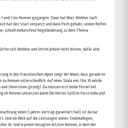
ion 1 und 2 ins Rennen gegangen. Zwar hat Marc Webber nach
doch hat den Start verpatzt und dann Pech gehabt, seinen Reifen
neue, schnell einberufene Regeländerung zu dem Thema
fen sich Webber und Vettel jedoch nicht leisten, dafür sind
trong in den französischen Alpen zeigt der Mann, dass gerade im
zu Rennen unterschiedlich. Auf einer Skala von 1 bis 10 würde
a und Silverstone gezeigt. Da müssen erst beide Ferrari mit
ng im Rennen umsetzen kann! Die Herren Sutil im Force India und
nachtung einen 3-jahres Vertrag garantiert hat), ist da nur
t. Und ein Blick auf die Leistungen seines Teamkollegen,
her 36. Und in jenem besagten letzten Rennen, in dem der