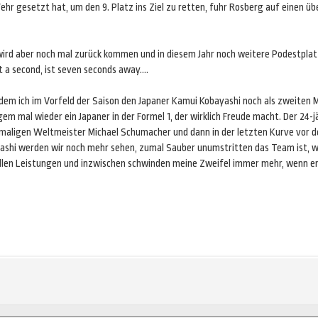
ehr gesetzt hat, um den 9. Platz ins Ziel zu retten, fuhr Rosberg auf einen
, wird aber noch mal zurück kommen und in diesem Jahr noch weitere Podestpla
 a second, ist seven seconds away….
em ich im Vorfeld der Saison den Japaner Kamui Kobayashi noch als zweiten Ma
ngem mal wieder ein Japaner in der Formel 1, der wirklich Freude macht. Der 24
7-maligen Weltmeister Michael Schumacher und dann in der letzten Kurve vor de
ashi werden wir noch mehr sehen, zumal Sauber unumstritten das Team ist, we
tollen Leistungen und inzwischen schwinden meine Zweifel immer mehr, wenn er