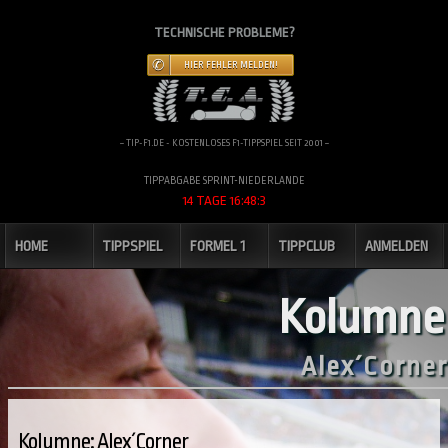
TECHNISCHE PROBLEME?
HIER FEHLER MELDEN!
~ TIP-F1.DE - KOSTENLOSES F1-TIPPSPIEL SEIT 2001 ~
TIPPABGABE SPRINT-NIEDERLANDE
14 TAGE 16:48:3
HOME
TIPPSPIEL
FORMEL 1
TIPPCLUB
ANMELDEN
Kolumne
Alex´Corner
Kolumne: Alex´Corner