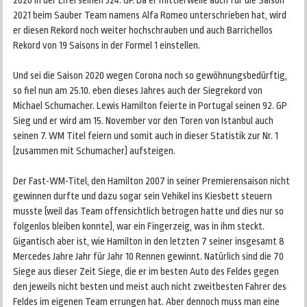
2020 in der Eifel seinen 324. GP. Da er mittlerweile auch für die Saison
2021 beim Sauber Team namens Alfa Romeo unterschrieben hat, wird
er diesen Rekord noch weiter hochschrauben und auch Barrichellos
Rekord von 19 Saisons in der Formel 1 einstellen.
Und sei die Saison 2020 wegen Corona noch so gewöhnungsbedürftig,
so fiel nun am 25.10. eben dieses Jahres auch der Siegrekord von
Michael Schumacher. Lewis Hamilton feierte in Portugal seinen 92. GP
Sieg und er wird am 15. November vor den Toren von Istanbul auch
seinen 7. WM Titel feiern und somit auch in dieser Statistik zur Nr. 1
(zusammen mit Schumacher) aufsteigen.
Der Fast-WM-Titel, den Hamilton 2007 in seiner Premierensaison nicht
gewinnen durfte und dazu sogar sein Vehikel ins Kiesbett steuern
musste (weil das Team offensichtlich betrogen hatte und dies nur so
folgenlos bleiben konnte), war ein Fingerzeig, was in ihm steckt.
Gigantisch aber ist, wie Hamilton in den letzten 7 seiner insgesamt 8
Mercedes Jahre Jahr für Jahr 10 Rennen gewinnt. Natürlich sind die 70
Siege aus dieser Zeit Siege, die er im besten Auto des Feldes gegen
den jeweils nicht besten und meist auch nicht zweitbesten Fahrer des
Feldes im eigenen Team errungen hat. Aber dennoch muss man eine