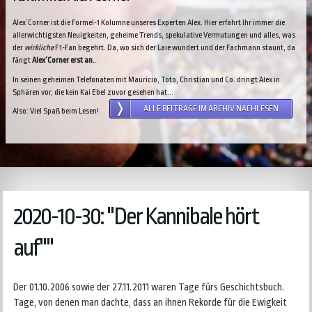
Alex´Corner ist die Formel-1 Kolumne unseres Experten Alex. Hier erfahrt Ihr immer die
allerwichtigsten Neuigkeiten, geheime Trends, spekulative Vermutungen und alles, was
der
wirkliche
F1-Fan begehrt. Da, wo sich der Laie wundert und der Fachmann staunt, da
fängt
Alex´Corner erst an.
.
In seinen geheimen Telefonaten mit Mauricio, Toto, Christian und Co. dringt Alex in
Sphären vor, die kein Kai Ebel zuvor gesehen hat...
ALLE BEITRÄGE IM ARCHIV NACHLESEN
Also: Viel Spaß beim Lesen!
2020-10-30: "Der Kannibale hört
auf""
Der 01.10.2006 sowie der 27.11.2011 waren Tage fürs Geschichtsbuch.
Tage, von denen man dachte, dass an ihnen Rekorde für die Ewigkeit