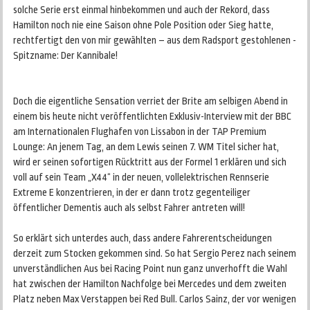
solche Serie erst einmal hinbekommen und auch der Rekord, dass
Hamilton noch nie eine Saison ohne Pole Position oder Sieg hatte,
rechtfertigt den von mir gewählten – aus dem Radsport gestohlenen -
Spitzname: Der Kannibale!
Doch die eigentliche Sensation verriet der Brite am selbigen Abend in
einem bis heute nicht veröffentlichten Exklusiv-Interview mit der BBC
am Internationalen Flughafen von Lissabon in der TAP Premium
Lounge: An jenem Tag, an dem Lewis seinen 7. WM Titel sicher hat,
wird er seinen sofortigen Rücktritt aus der Formel 1 erklären und sich
voll auf sein Team „X44“ in der neuen, vollelektrischen Rennserie
Extreme E konzentrieren, in der er dann trotz gegenteiliger
öffentlicher Dementis auch als selbst Fahrer antreten will!
So erklärt sich unterdes auch, dass andere Fahrerentscheidungen
derzeit zum Stocken gekommen sind. So hat Sergio Perez nach seinem
unverständlichen Aus bei Racing Point nun ganz unverhofft die Wahl
hat zwischen der Hamilton Nachfolge bei Mercedes und dem zweiten
Platz neben Max Verstappen bei Red Bull. Carlos Sainz, der vor wenigen