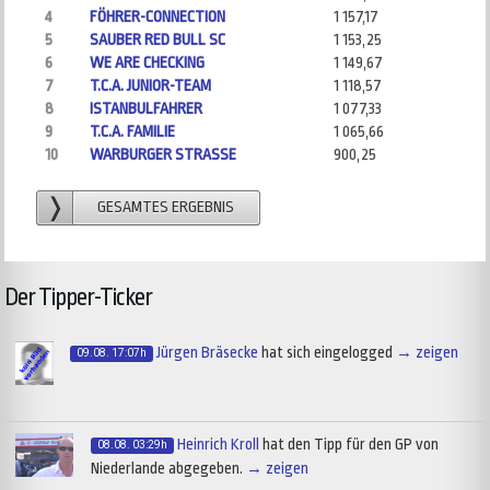
4
FÖHRER-CONNECTION
1 157,17
5
SAUBER RED BULL SC
1 153,25
6
WE ARE CHECKING
1 149,67
7
T.C.A. JUNIOR-TEAM
1 118,57
8
ISTANBULFAHRER
1 077,33
9
T.C.A. FAMILIE
1 065,66
10
WARBURGER STRASSE
900,25
GESAMTES ERGEBNIS
Der Tipper-Ticker
Jürgen Bräsecke
hat sich eingelogged
→ zeigen
09.08. 17:07h
Heinrich Kroll
hat den Tipp für den GP von
08.08. 03:29h
Niederlande abgegeben.
→ zeigen