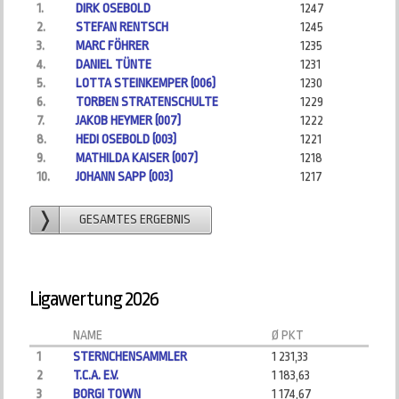
1.
DIRK OSEBOLD
1247
2.
STEFAN RENTSCH
1245
3.
MARC FÖHRER
1235
4.
DANIEL TÜNTE
1231
5.
LOTTA STEINKEMPER (006)
1230
6.
TORBEN STRATENSCHULTE
1229
7.
JAKOB HEYMER (007)
1222
8.
HEDI OSEBOLD (003)
1221
9.
MATHILDA KAISER (007)
1218
10.
JOHANN SAPP (003)
1217
GESAMTES ERGEBNIS
Ligawertung 2026
NAME
Ø PKT
1
STERNCHENSAMMLER
1 231,33
2
T.C.A. E.V.
1 183,63
3
BORGI TOWN
1 174,67