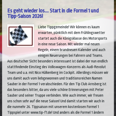
Es geht wieder los.... Start in die Formel 1 und
Tipp-Saison 2026!
Liebe Tippgemeinde! Wir können es kaum
erwarten, pünktlich mit dem Frühlingswetter
startet auch die Königsklasse des Motorsports
in eine neue Saison. Mit wieder mal neuen
Regeln, einem brandneuen Kalender und auch
einigen Neuerungen bei Fahrern und Teams.
Aus deutscher Sicht besonders interessant ist dabei der nun endlich
stattfindende Einstieg des Volkswagen-Konzerns als Audi-Revolut
Team und u.a. mit Nico Hülkenberg im Cockpit. Allerdings müssen wir
uns damit auch vom liebgewonnen und traditionsreichen Namen
Sauber in der Formel 1 verabschieden. Für den Tip Club Arnsberg ist
das besonders bitter, da uns viele schöne Erinnerungen mit Peter
Sauber und seiner Truppe verbinden. Wie auch immer, wir freuen
uns schon sehr auf die neue Saison! Und damit starten wir auch in
die nunmehr 26. Tippsaison mit unserem kostenlosen Formel 1
Tippspiel unter www.tip-f1.de! Und anders als die Formel 1 ändern