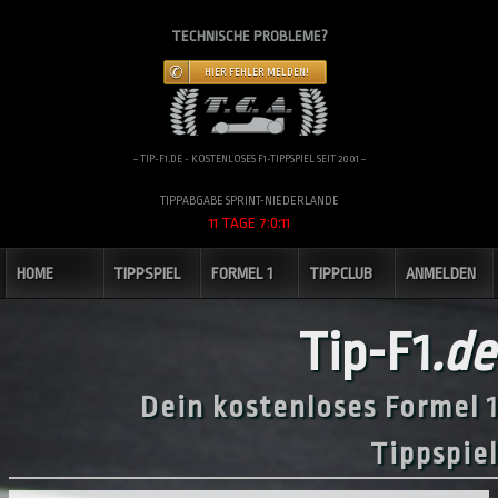
TECHNISCHE PROBLEME?
HIER FEHLER MELDEN!
~ TIP-F1.DE - KOSTENLOSES F1-TIPPSPIEL SEIT 2001 ~
TIPPABGABE SPRINT-NIEDERLANDE
11 TAGE 7:0:10
HOME
TIPPSPIEL
FORMEL 1
TIPPCLUB
ANMELDEN
Tip-F1
.de
Dein kostenloses Formel 1
Tippspiel