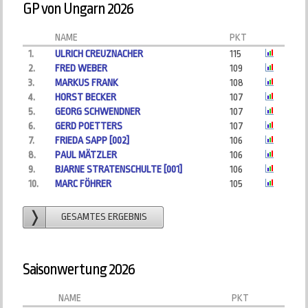
GP von Ungarn 2026
NAME
PKT
1.
ULRICH CREUZNACHER
115
2.
FRED WEBER
109
3.
MARKUS FRANK
108
4.
HORST BECKER
107
5.
GEORG SCHWENDNER
107
6.
GERD POETTERS
107
7.
FRIEDA SAPP [002]
106
8.
PAUL MÄTZLER
106
9.
BJARNE STRATENSCHULTE [001]
106
10.
MARC FÖHRER
105
GESAMTES ERGEBNIS
Saisonwertung 2026
NAME
PKT