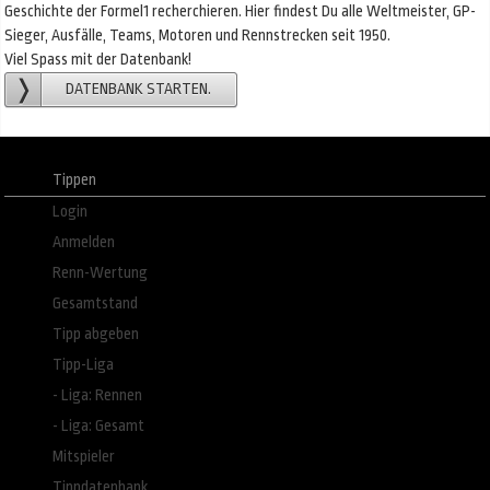
Geschichte der Formel1 recherchieren. Hier findest Du alle Weltmeister, GP-
Sieger, Ausfälle, Teams, Motoren und Rennstrecken seit 1950.
Viel Spass mit der Datenbank!
DATENBANK STARTEN.
Tippen
Login
Anmelden
Renn-Wertung
Gesamtstand
Tipp abgeben
Tipp-Liga
- Liga: Rennen
- Liga: Gesamt
Mitspieler
Tippdatenbank