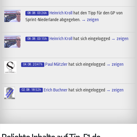
Heinrich Kroll
hat den Tipp für den GP von
08.08. 03:26h
Sprint-Niederlande abgegeben.
→ zeigen
Heinrich Kroll
hat sich eingelogged
→ zeigen
08.08. 03:15h
Paul Mätzler
hat sich eingelogged
→ zeigen
04.08. 20:47h
Erich Buchner
hat sich eingelogged
→ zeigen
02.08. 18:52h