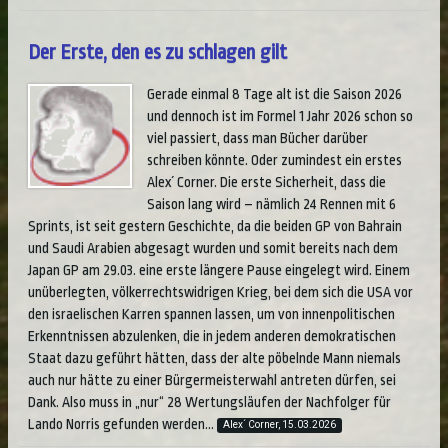
Der Erste, den es zu schlagen gilt
Gerade einmal 8 Tage alt ist die Saison 2026
und dennoch ist im Formel 1 Jahr 2026 schon so
viel passiert, dass man Bücher darüber
schreiben könnte. Oder zumindest ein erstes
Alex´ Corner. Die erste Sicherheit, dass die
Saison lang wird – nämlich 24 Rennen mit 6
Sprints, ist seit gestern Geschichte, da die beiden GP von Bahrain
und Saudi Arabien abgesagt wurden und somit bereits nach dem
Japan GP am 29.03. eine erste längere Pause eingelegt wird. Einem
unüberlegten, völkerrechtswidrigen Krieg, bei dem sich die USA vor
den israelischen Karren spannen lassen, um von innenpolitischen
Erkenntnissen abzulenken, die in jedem anderen demokratischen
Staat dazu geführt hätten, dass der alte pöbelnde Mann niemals
auch nur hätte zu einer Bürgermeisterwahl antreten dürfen, sei
Dank. Also muss in „nur“ 28 Wertungsläufen der Nachfolger für
Lando Norris gefunden werden...
Alex´ Corner, 15.03.2026