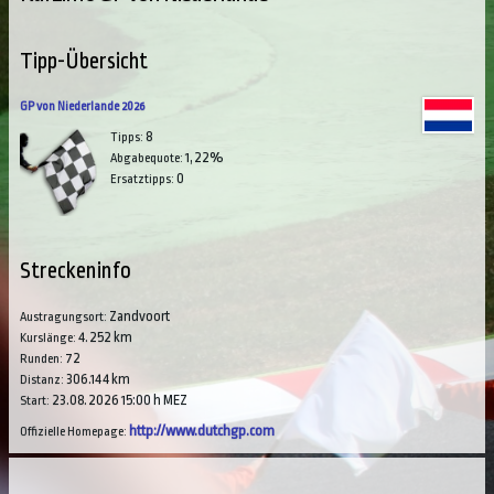
Tipp-Übersicht
GP von Niederlande 2026
8
Tipps:
1,22%
Abgabequote:
0
Ersatztipps:
Streckeninfo
Zandvoort
Austragungsort:
4.252 km
Kurslänge:
72
Runden:
306.144 km
Distanz:
23.08.2026 15:00 h MEZ
Start:
http://www.dutchgp.com
Offizielle Homepage: