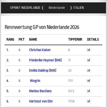
SPRINT-NIEDERLANDE
Niederlande
ITALIEN
Rennwertung GP von Niederlande 2026
RANG
PKT
NAME
TIPPERNR
DETAILS
1.
0
Christian Kaiser
8
2.
0
Friederike Heymer (008)
13
3.
0
Emilia Daldrup (008)
20
4.
0
Wogrin
1111
5.
0
Markus Bastians
1372
6.
0
Hartmut von Elm
1758