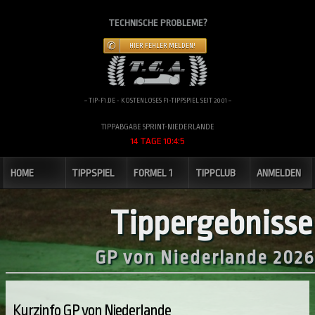
TECHNISCHE PROBLEME?
HIER FEHLER MELDEN!
~ TIP-F1.DE - KOSTENLOSES F1-TIPPSPIEL SEIT 2001 ~
TIPPABGABE SPRINT-NIEDERLANDE
14 TAGE 10:4:4
HOME
TIPPSPIEL
FORMEL 1
TIPPCLUB
ANMELDEN
Tippergebnisse
GP von Niederlande 2026
Kurzinfo GP von Niederlande