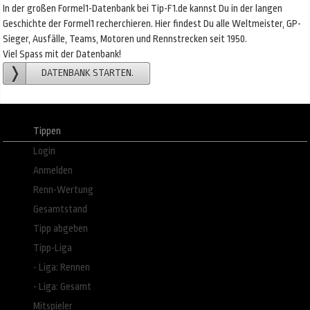
In der großen Formel1-Datenbank bei Tip-F1.de kannst Du in der langen
Geschichte der Formel1 recherchieren. Hier findest Du alle Weltmeister, GP-
Sieger, Ausfälle, Teams, Motoren und Rennstrecken seit 1950.
Viel Spass mit der Datenbank!
DATENBANK STARTEN.
Tippen
Login
Anmelden
Renn-Wertung
Gesamtstand
Tipp abgeben
Tipp-Liga
- Liga: Rennen
- Liga: Gesamt
Mitspieler