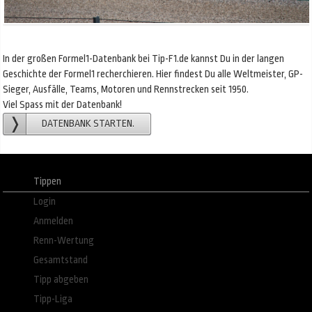
In der großen Formel1-Datenbank bei Tip-F1.de kannst Du in der langen
Geschichte der Formel1 recherchieren. Hier findest Du alle Weltmeister, GP-
Sieger, Ausfälle, Teams, Motoren und Rennstrecken seit 1950.
Viel Spass mit der Datenbank!
DATENBANK STARTEN.
Tippen
Login
Anmelden
Renn-Wertung
Gesamtstand
Tipp abgeben
Tipp-Liga