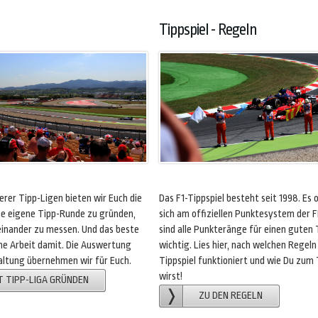
Tippspiel - Regeln
rer Tipp-Ligen bieten wir Euch die
Das F1-Tippspiel besteht seit 1998. Es o
ine eigene Tipp-Runde zu gründen,
sich am offiziellen Punktesystem der F
inander zu messen. Und das beste
sind alle Punkteränge für einen guten 
eine Arbeit damit. Die Auswertung
wichtig. Lies hier, nach welchen Regeln
ltung übernehmen wir für Euch.
Tippspiel funktioniert und wie Du zum
wirst!
T TIPP-LIGA GRÜNDEN
ZU DEN REGELN