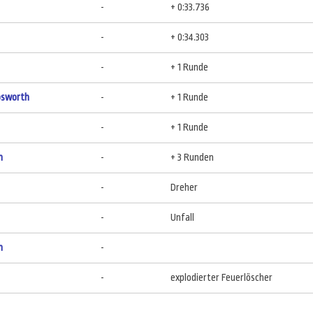
-
+ 0:33.736
-
+ 0:34.303
-
+ 1 Runde
osworth
-
+ 1 Runde
-
+ 1 Runde
h
-
+ 3 Runden
-
Dreher
-
Unfall
h
-
-
explodierter Feuerlöscher