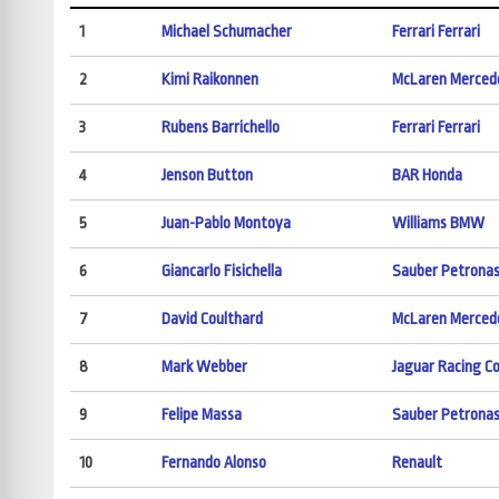
1
Michael Schumacher
Ferrari Ferrari
2
Kimi Raikonnen
McLaren Merced
3
Rubens Barrichello
Ferrari Ferrari
4
Jenson Button
BAR Honda
5
Juan-Pablo Montoya
Williams BMW
6
Giancarlo Fisichella
Sauber Petrona
7
David Coulthard
McLaren Merced
8
Mark Webber
Jaguar Racing C
9
Felipe Massa
Sauber Petrona
10
Fernando Alonso
Renault