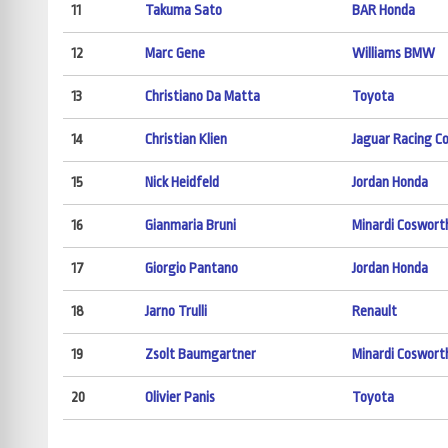
11
Takuma Sato
BAR Honda
12
Marc Gene
Williams BMW
13
Christiano Da Matta
Toyota
14
Christian Klien
Jaguar Racing C
15
Nick Heidfeld
Jordan Honda
16
Gianmaria Bruni
Minardi Coswort
17
Giorgio Pantano
Jordan Honda
18
Jarno Trulli
Renault
19
Zsolt Baumgartner
Minardi Coswort
20
Olivier Panis
Toyota