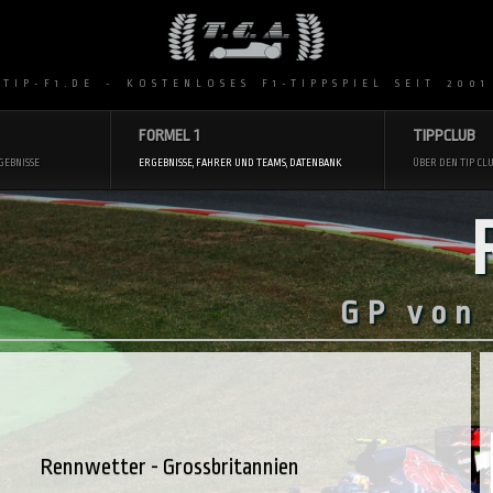
 TIP-F1.DE - KOSTENLOSES F1-TIPPSPIEL SEIT 2001
FORMEL 1
TIPPCLUB
GEBNISSE
ERGEBNISSE, FAHRER UND TEAMS, DATENBANK
ÜBER DEN TIP CLU
GP von
Rennwetter - Grossbritannien