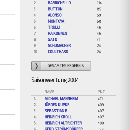
2
BARRICHELLO
114
3
BUTTON
85
4
ALONSO
59
5
MONTOYA
58
6
TRULLI
46
7
RAIKONNEN
45
8
SATO
34
9
SCHUMACHER
24
10
COULTHARD
24
GESAMTES ERGEBNIS
Saisonwertung 2004
NAME
PKT
1.
MICHAEL MANNHEIM
411
2.
JÜRGEN KUPKE
409
3.
SEBASTIAN B
407
4.
HEINRICH KROLL
407
5.
HEINRICH ALTRICHTER
400
6.
GERD STRÖMSDÖRFER
397