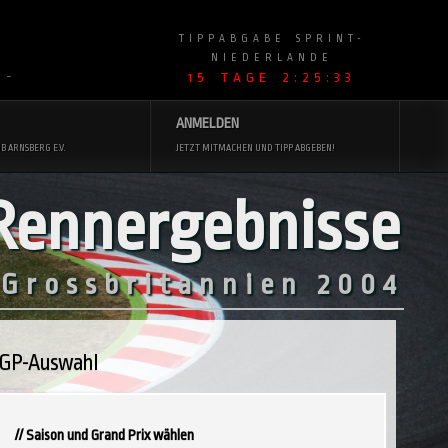
TIPPABGABE SPRINT-
NIEDERLANDE
15 TAGE 2:25:32
 ~
ANMELDEN
B ARNSBERG E.V.
JETZT MITMACHEN UND TIPP ABGEBEN!
Rennergebnisse
 Grossbritannien 2004
GP-Auswahl
// Saison und Grand Prix wählen