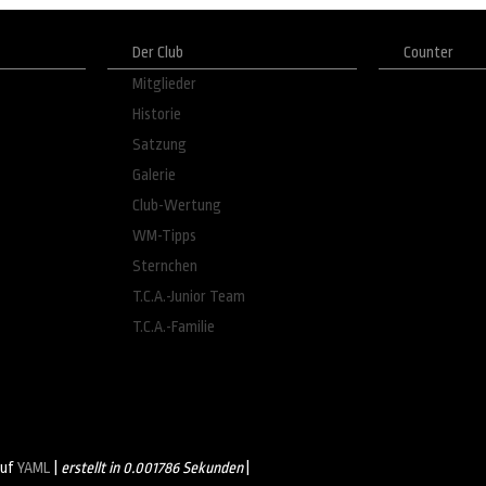
Der Club
Counter
Mitglieder
Historie
Satzung
Galerie
Club-Wertung
WM-Tipps
Sternchen
T.C.A.-Junior Team
T.C.A.-Familie
auf
YAML
|
erstellt in 0.001786 Sekunden
|