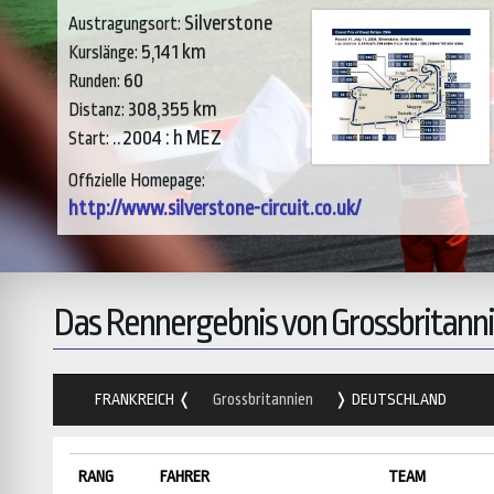
Silverstone
Austragungsort:
5,141 km
Kurslänge:
60
Runden:
308,355 km
Distanz:
..2004 : h MEZ
Start:
Offizielle Homepage:
http://www.silverstone-circuit.co.uk/
Das Rennergebnis von Grossbritann
FRANKREICH
Grossbritannien
DEUTSCHLAND
RANG
FAHRER
TEAM