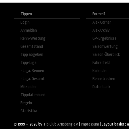
Tippen
Formel1
Login
Alex´Corner
Anmelden
AlexArchiv
Renn-Wertung
GP-Ergebnisse
Gesamtstand
Saisonwertung
Tipp abgeben
Saison-Überblick
Tipp-Liga
Fahrerfeld
- Liga: Rennen
Kalender
- Liga: Gesamt
Rennstrecken
Mitspieler
Datenbank
Tippdatenbank
Regeln
Statistika
© 1999 – 2026 by
Tip Club Arnsberg e.V.
|
Impressum
| Layout basiert 