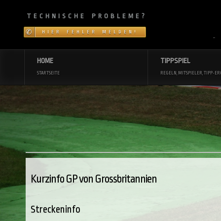
TECHNISCHE PROBLEME?
HIER FEHLER MELDEN!
~
HOME
TIPPSPIEL
STARTSEITE
REGELN, MITSPIELER, TIPP-ER
Kurzinfo GP von Grossbritannien
Streckeninfo