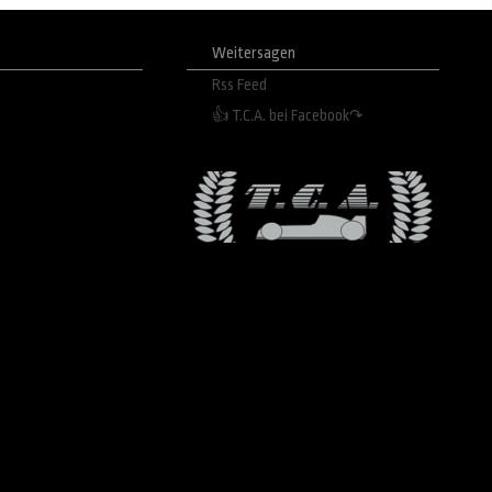
Weitersagen
Rss Feed
👍 T.C.A. bei Facebook↷