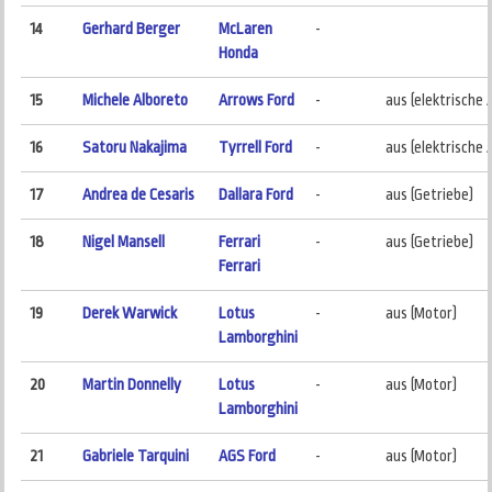
14
Gerhard Berger
McLaren
-
Honda
15
Michele Alboreto
Arrows Ford
-
aus (elektrische 
16
Satoru Nakajima
Tyrrell Ford
-
aus (elektrische 
17
Andrea de Cesaris
Dallara Ford
-
aus (Getriebe)
18
Nigel Mansell
Ferrari
-
aus (Getriebe)
Ferrari
19
Derek Warwick
Lotus
-
aus (Motor)
Lamborghini
20
Martin Donnelly
Lotus
-
aus (Motor)
Lamborghini
21
Gabriele Tarquini
AGS Ford
-
aus (Motor)