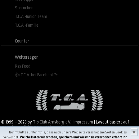
Sternchen
T.C.A.-Junior Team
T.C.A.-Familie
Counter
Weitersagen
Rss Feed
👍 T.C.A. bei Facebook↷
© 1999 – 2026 by
Tip Club Arnsberg e.V.
|
Impressum
| Layout basiert auf
YAML
|
erstellt in 0.001786 Sekunden
|
✖
Nehmt bitte zur Kenntnis, dass auch unsere Webseite verschiedene Sorten Cookies
verwendet.
Welche Daten wir erheben, speichern und wie wir sie verarbeiten erfahrt Ihr