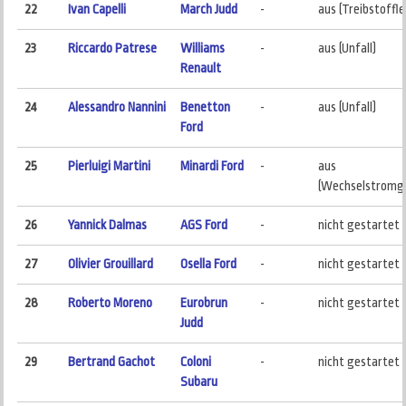
22
Ivan Capelli
March Judd
-
aus (Treibstoffle
23
Riccardo Patrese
Williams
-
aus (Unfall)
Renault
24
Alessandro Nannini
Benetton
-
aus (Unfall)
Ford
25
Pierluigi Martini
Minardi Ford
-
aus
(Wechselstromg
26
Yannick Dalmas
AGS Ford
-
nicht gestartet
27
Olivier Grouillard
Osella Ford
-
nicht gestartet
28
Roberto Moreno
Eurobrun
-
nicht gestartet
Judd
29
Bertrand Gachot
Coloni
-
nicht gestartet
Subaru