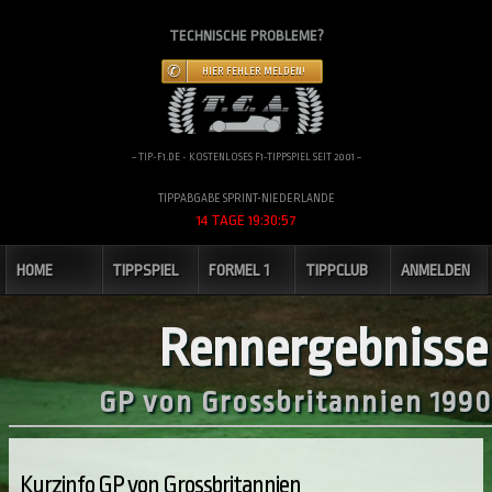
TECHNISCHE PROBLEME?
HIER FEHLER MELDEN!
~ TIP-F1.DE - KOSTENLOSES F1-TIPPSPIEL SEIT 2001 ~
TIPPABGABE SPRINT-NIEDERLANDE
14 TAGE 19:30:56
HOME
TIPPSPIEL
FORMEL 1
TIPPCLUB
ANMELDEN
Rennergebnisse
GP von Grossbritannien 1990
Kurzinfo GP von Grossbritannien