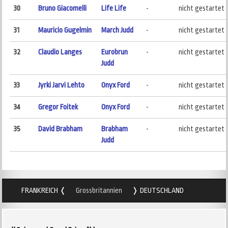
30
Bruno Giacomelli
Life Life
-
nicht gestartet
31
Mauricio Gugelmin
March Judd
-
nicht gestartet
32
Claudio Langes
Eurobrun
-
nicht gestartet
Judd
33
Jyrki Jarvi Lehto
Onyx Ford
-
nicht gestartet
34
Gregor Foitek
Onyx Ford
-
nicht gestartet
35
David Brabham
Brabham
-
nicht gestartet
Judd
FRANKREICH
Grossbritannien
DEUTSCHLAND