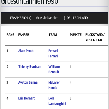
Grossbritannien 1990
FRANKREICH
Grossbritannien
DEUTSCHLAND
RANG
FAHRER
TEAM
PUNKTE
RÜCKSTAND /
AUSFALLGR.
1
Alain Prost
Ferrari
9
Ferrari
2
Thierry Boutsen
Williams
6
Renault
3
Ayrton Senna
McLaren
4
Honda
4
Eric Bernard
Lola
3
Lamborghini