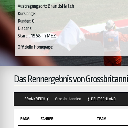
BrandsHatch
Austragungsort:
Kurslänge:
0
Runden:
Distanz:
..1968 : h MEZ
Start:
Offizielle Homepage:
Das Rennergebnis von Grossbritann
FRANKREICH
Grossbritannien
DEUTSCHLAND
RANG
FAHRER
TEAM