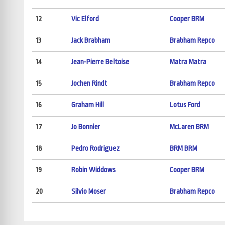
12
Vic Elford
Cooper BRM
13
Jack Brabham
Brabham Repco
14
Jean-Pierre Beltoise
Matra Matra
15
Jochen Rindt
Brabham Repco
16
Graham Hill
Lotus Ford
17
Jo Bonnier
McLaren BRM
18
Pedro Rodriguez
BRM BRM
19
Robin Widdows
Cooper BRM
20
Silvio Moser
Brabham Repco