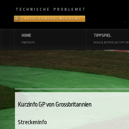
TECHNISCHE PROBLEME?
HIER FEHLER MELDEN!
~
HOME
TIPPSPIEL
STARTSEITE
REGELN, MITSPIELER, TIPP-ER
Kurzinfo GP von Grossbritannien
Streckeninfo