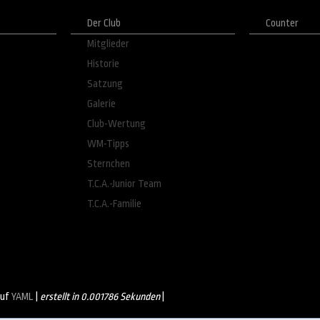
Der Club
Counter
Mitglieder
Historie
Satzung
Galerie
Club-Wertung
WM-Tipps
Sternchen
T.C.A.-Junior Team
T.C.A.-Familie
auf
YAML
|
erstellt in 0.001786 Sekunden
|