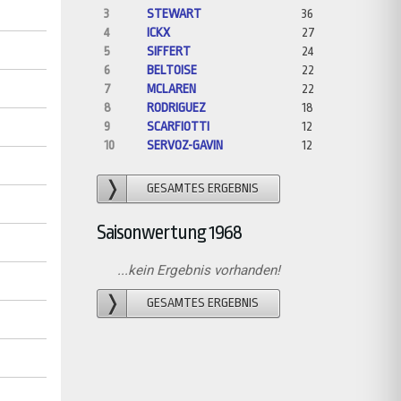
3
STEWART
36
4
ICKX
27
5
SIFFERT
24
6
BELTOISE
22
7
MCLAREN
22
8
RODRIGUEZ
18
9
SCARFIOTTI
12
10
SERVOZ-GAVIN
12
GESAMTES ERGEBNIS
Saisonwertung 1968
...kein Ergebnis vorhanden!
GESAMTES ERGEBNIS