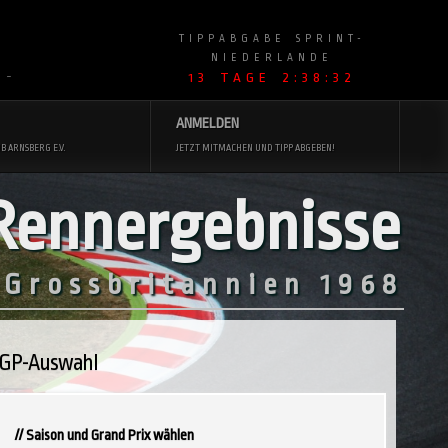
TIPPABGABE SPRINT-
NIEDERLANDE
13 TAGE 2:38:31
 ~
ANMELDEN
B ARNSBERG E.V.
JETZT MITMACHEN UND TIPP ABGEBEN!
Rennergebnisse
 Grossbritannien 1968
GP-Auswahl
// Saison und Grand Prix wählen