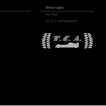
Weitersagen
Rss Feed
👍 T.C.A. bei Facebook↷