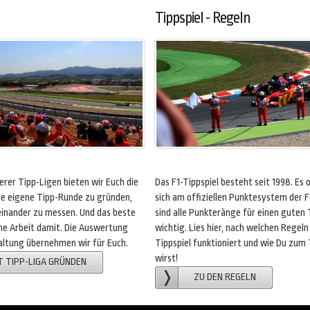
Tippspiel - Regeln
rer Tipp-Ligen bieten wir Euch die
Das F1-Tippspiel besteht seit 1998. Es o
ine eigene Tipp-Runde zu gründen,
sich am offiziellen Punktesystem der F
inander zu messen. Und das beste
sind alle Punkteränge für einen guten 
eine Arbeit damit. Die Auswertung
wichtig. Lies hier, nach welchen Regeln
ltung übernehmen wir für Euch.
Tippspiel funktioniert und wie Du zum
wirst!
T TIPP-LIGA GRÜNDEN
ZU DEN REGELN