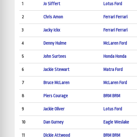
1
Jo Siffert
Lotus Ford
2
Chris Amon
Ferrari Ferrari
3
Jacky Ickx
Ferrari Ferrari
4
Denny Hulme
McLaren Ford
5
John Surtees
Honda Honda
6
Jackie Stewart
Matra Ford
7
Bruce McLaren
McLaren Ford
8
Piers Courage
BRM BRM
9
Jackie Oliver
Lotus Ford
10
Dan Gurney
Eagle Weslake
11
Dickie Attwood
BRM BRM