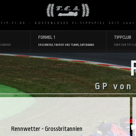
 TIP-F1.DE - KOSTENLOSES F1-TIPPSPIEL SEIT 2001
FORMEL 1
TIPPCLUB
GEBNISSE
ERGEBNISSE, FAHRER UND TEAMS, DATENBANK
ÜBER DEN TIP CLU
GP von
Rennwetter - Grossbritannien