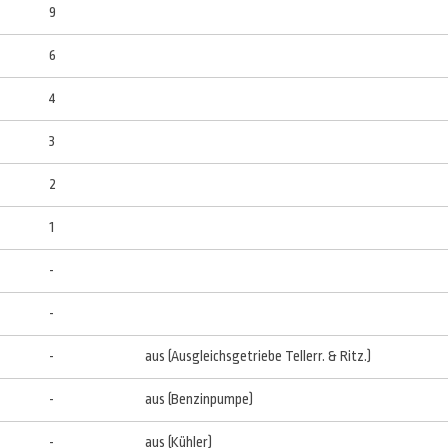
9
6
4
3
2
1
-
-
-
aus (Ausgleichsgetriebe Tellerr. & Ritz.)
-
aus (Benzinpumpe)
-
aus (Kühler)