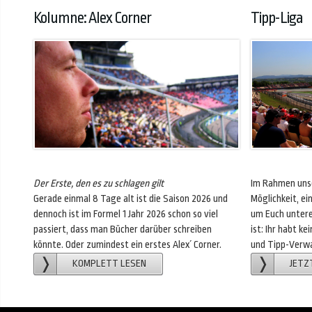
Kolumne: Alex Corner
Tipp-Liga
Der Erste, den es zu schlagen gilt
Im Rahmen unse
Gerade einmal 8 Tage alt ist die Saison 2026 und
Möglichkeit, e
dennoch ist im Formel 1 Jahr 2026 schon so viel
um Euch untere
passiert, dass man Bücher darüber schreiben
ist: Ihr habt k
könnte. Oder zumindest ein erstes Alex´ Corner.
und Tipp-Verwa
KOMPLETT LESEN
JETZ