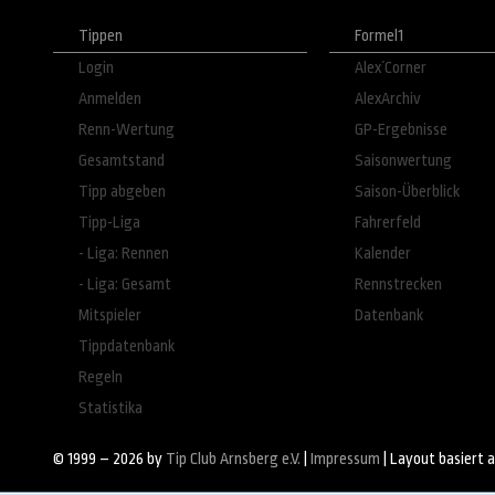
Tippen
Formel1
Login
Alex´Corner
Anmelden
AlexArchiv
Renn-Wertung
GP-Ergebnisse
Gesamtstand
Saisonwertung
Tipp abgeben
Saison-Überblick
Tipp-Liga
Fahrerfeld
- Liga: Rennen
Kalender
- Liga: Gesamt
Rennstrecken
Mitspieler
Datenbank
Tippdatenbank
Regeln
Statistika
© 1999 – 2026 by
Tip Club Arnsberg e.V.
|
Impressum
| Layout basiert 